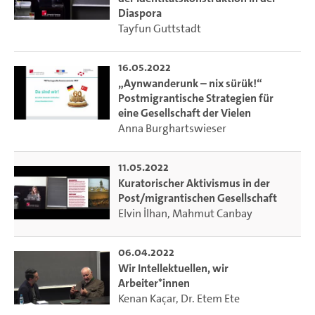
Diskriminierungserfahrungen thematisiert sowie Beispiele
Diaspora
für migrantische Selbstorganisation im Kampf gegen
Tayfun Guttstadt
Rassismus aufgezeigt. Ein besonderer Schwerpunkt soll auf
sprachlichen und künstlerischen Auseinandersetzungen
16.05.2022
mit Migrationserfahrungen, Zugehörigkeitsdiskursen und
„Aynwanderunk – nix sürük!“
identitätsstiftenden Praktiken liegen, wie sie in
Postmigrantische Strategien für
Journalismus, Theater, Literatur und Musik verhandelt
eine Gesellschaft der Vielen
werden. Hierbei wollen wir bewusst Hamburger
Anna Burghartswieser
Kulturschaffende einbinden, um eine Diskussion über
migrantische Lebensrealitäten und gesellschaftliche
11.05.2022
Perspektiven in unserer Stadt anzustoßen. Studierende der
Kuratorischer Aktivismus in der
Turkologie Hamburg ergänzen das Programm mit ihren
Post/migrantischen Gesellschaft
individuellen und wissenschaftlichen Überlegungen zum
Elvin İlhan
,
Mahmut Canbay
Thema Migration.
06.04.2022
In Kooperation mit der Landeszentrale für politische
Wir Intellektuellen, wir
Bildung Hamburg.
Arbeiter*innen
Kenan Kaçar
,
Dr. Etem Ete
Weitere Informationen zur Veranstaltung [Flyer]: