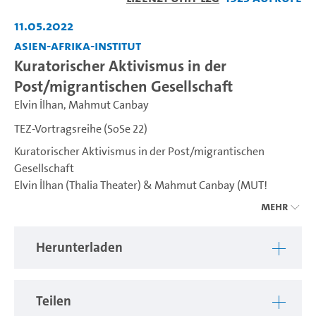
abspiel
11.05.2022
Asien-Afrika-Institut
Kuratorischer Aktivismus in der
Post/migrantischen Gesellschaft
Elvin İlhan
,
Mahmut Canbay
TEZ-Vortragsreihe (SoSe 22)
Kuratorischer Aktivismus in der Post/migrantischen
Gesellschaft
Elvin İlhan (Thalia Theater) & Mahmut Canbay (MUT!
Theater)
Mehr
================
Herunterladen
60 Jahre deutsch-türkisches Anwerbeabkommen – DA
SIND WIR!
Teilen