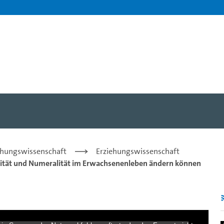
tice Engagement - Prof. Dr.
iehungswissenschaft
Erziehungswissenschaft
eralität und Numeralität im Erwachsenenleben ändern können