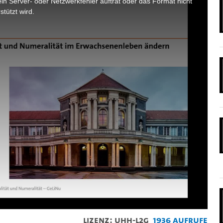
n Server- oder Netzwerkfehler auftrat oder das Format nicht
stützt wird.
Lizenz: UHH-L2G
1936 Aufrufe