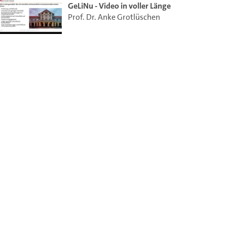
GeLiNu - Video in voller Länge
Prof. Dr. Anke Grotlüschen
ieser Link auf den Ausschnitt des Videos.
 dem Lecture2Go-Videoplayer einzubetten.