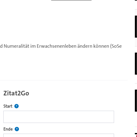
t und Numeralität im Erwachsenenleben ändern können (SoSe
Zitat2Go
Definiert den Startpunkt für Zitat2Go. Bitte in das Feld klicken, u
Start
ecture2Go-Videoplayer einzubetten.
Definiert den Endpunkt für Zitat2Go. Bitte in das Feld klicken, um
Ende