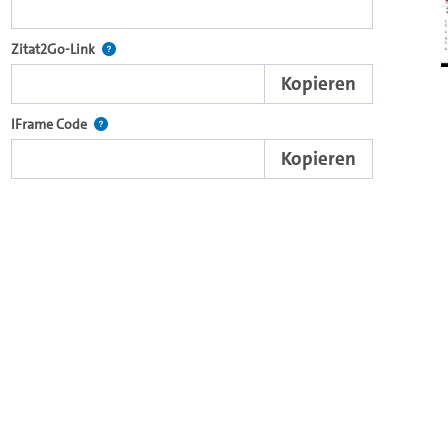
nd die komplette Serie mit dem Lecture2Go-Videoplayer einzubetten.
Nach der Auswahl eines Start- und Endpunktes verweist d
Zitat2Go-Link
Kopieren
xterne Web-Applikationen.
Nutzen Sie diesen Code, um den Auschnitt des Videos mit
IFrame Code
Kopieren
ein Video in den OpenOlat Video-Baustein einzubetten.
nzubetten.