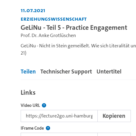
11.07.2021
Erziehungswissenschaft
GeLiNu - Teil 5 - Practice Engagement
Prof. Dr. Anke Grotlüschen
GeLiNu - Nicht in Stein gemeißelt. Wie sich Literalitä
21)
Teilen
Technischer Support
Untertitel
Links
Der Link zu diesem Video
Video URL
Kopieren
Nutzen Sie diesen Code, um das Video mit dem L
IFrame Code