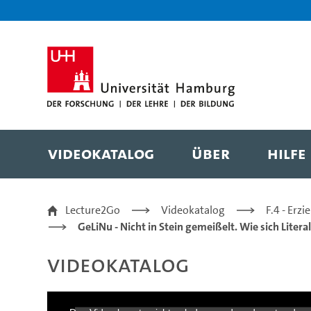
Zur Metanavigation
Zur Hauptnavigation
Zur Suche
Zum Inhalt
Zum Seitenfuss
Videokatalog
Über
Hilfe
GeLiNu - Teil 5 - Prac
Lecture2Go
Videokatalog
F.4 - Erz
GeLiNu - Nicht in Stein gemeißelt. Wie sich Lit
Videokatalog
This
is
a