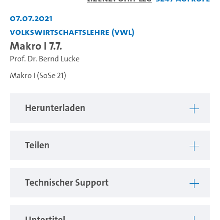
abspiel
07.07.2021
Volkswirtschaftslehre (VWL)
Makro I 7.7.
Prof. Dr. Bernd Lucke
Makro I (SoSe 21)
Herunterladen
Teilen
Technischer Support
Untertitel