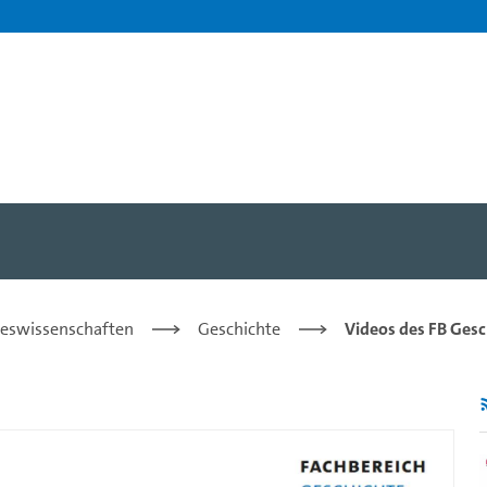
chichte Osteuropas - Prof.
steswissenschaften
Geschichte
Videos des FB Gesc