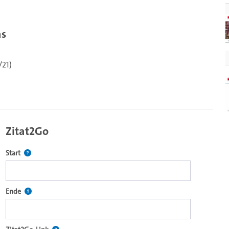
as
/21)
Zitat2Go
Definiert den Startpunkt für Zitat2Go. Bitte in das Feld klicken, u
Start
ecture2Go-Videoplayer einzubetten.
Definiert den Endpunkt für Zitat2Go. Bitte in das Feld klicken, um
Ende