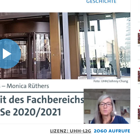
Video
abspielen
Lizenz: UHH-L2G
2060 Aufrufe