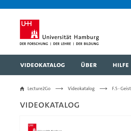
Zur Metanavigation
Zur Hauptnavigation
Zur Suche
Zum Inhalt
Zum Seitenfuss
Videokatalog
Über
Hilfe
Einführung in die Ges
Lecture2Go
Videokatalog
F.5 - Gei
Videokatalog