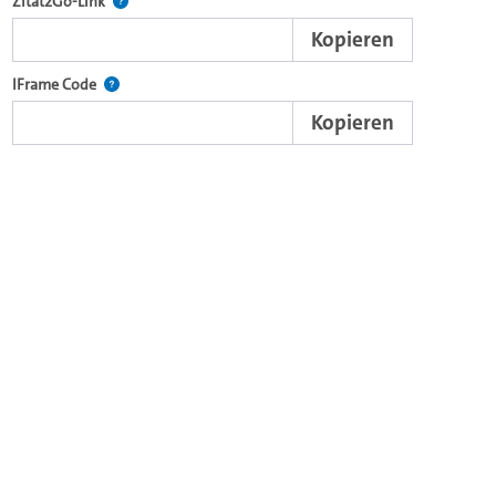
nd die komplette Serie mit dem Lecture2Go-Videoplayer einzubetten.
Nach der Auswahl eines Start- und Endpunktes verweist d
Zitat2Go-Link
Kopieren
xterne Web-Applikationen.
Nutzen Sie diesen Code, um den Auschnitt des Videos mit
IFrame Code
Kopieren
browsereigenen Video-Player einzubetten (HTML5).
Videos.
ein Video in den OpenOlat Video-Baustein einzubetten.
nzubetten.