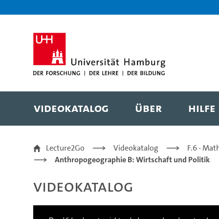
Zur Metanavigation
Zur Hauptnavigation
Zur Suche
Zum Inhalt
Zum Seitenfuss
Videokatalog
Über
Hilfe
06a_2020_12_09_Krise1 
Lecture2Go
Videokatalog
F.6 - Mat
Anthropogeographie B: Wirtschaft und Politik
Videokatalog
This
is
a