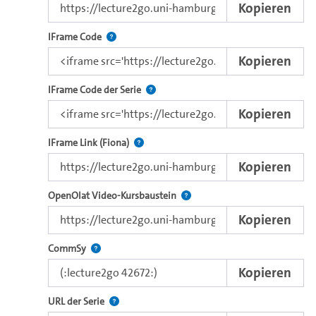
Kopieren
zur reflektierten Darstellung anthropogeographische
Forschungsfragen.
Nutzen Sie diesen Code, um das Video mit dem L
IFrame Code
Kopieren
Nutzen Sie diesen Code, um das Video u
IFrame Code der Serie
Kopieren
Direkter iFrame-Link zur Weitergabe an e
IFrame Link (Fiona)
Kopieren
Verwenden Sie diesen Link, um 
OpenOlat Video-Kursbaustein
Kopieren
Nutzen Sie diesen Code, um das Video in CommSy ei
CommSy
Kopieren
Der Link zur Serie.
URL der Serie