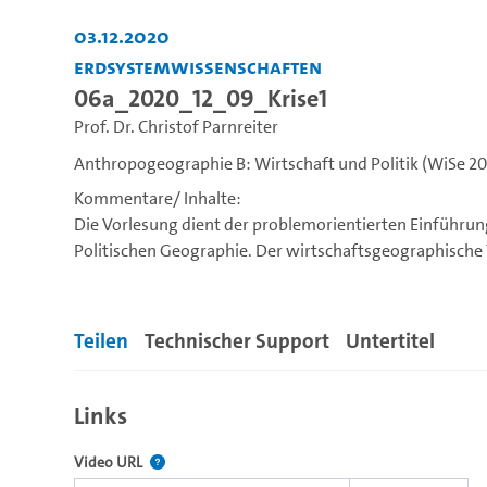
03.12.2020
Erdsystemwissenschaften
06a_2020_12_09_Krise1
Prof. Dr. Christof Parnreiter
Anthropogeographie B: Wirtschaft und Politik (WiSe 20
Kommentare/ Inhalte:
Die Vorlesung dient der problemorientierten Einführu
Politischen Geographie. Der wirtschaftsgeographische T
Unternehmen; globalen ökonomischen Verflechtungen 
und die zur Herausbildung von Zentren und Peripherien 
politischen Geographie thematisiert, die sich unter a
Teilen
Technischer Support
Untertitel
(weltweiten) Regulierungsfragen und den damit verbu
Lernziel:
Links
Einführender Überblick in Inhalte und typische Fragest
Geographie. Erwerb grundlegender Kenntnisse und Zu
Der Link zu diesem Video.
Video URL
bei raumwirtschaftlichen Strukturen, Prozessen und P