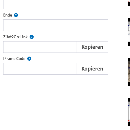
r Themen und zur Begründung weiterführender
ecture2Go-Videoplayer einzubetten.
Definiert den Endpunkt für Zitat2Go. Bitte in das Feld klicken, um
Ende
nd die komplette Serie mit dem Lecture2Go-Videoplayer einzubetten.
Nach der Auswahl eines Start- und Endpunktes verweist d
Zitat2Go-Link
Kopieren
xterne Web-Applikationen.
Nutzen Sie diesen Code, um den Auschnitt des Videos mit
IFrame Code
Kopieren
ein Video in den OpenOlat Video-Baustein einzubetten.
nzubetten.