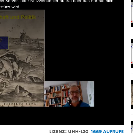
n Server- oder Netzwerkfehler auftrat oder das Format nicht
stützt wird.
Lizenz: UHH-L2G
1669 Aufrufe