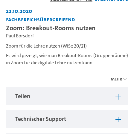
abspiel
22.10.2020
Fachbereichsübergreifend
Zoom: Breakout-Rooms nutzen
Paul Borsdorf
Zoom für die Lehre nutzen (WiSe 20/21)
Es wird gezeigt, wie man Breakout-Rooms (Gruppenräume)
in Zoom für die digitale Lehre nutzen kann.
Mehr
---
In dieser Serie wird gezeigt, wie man Zoom-Meetings in der
Teilen
Lehre einsetzen kann.
Technischer Support