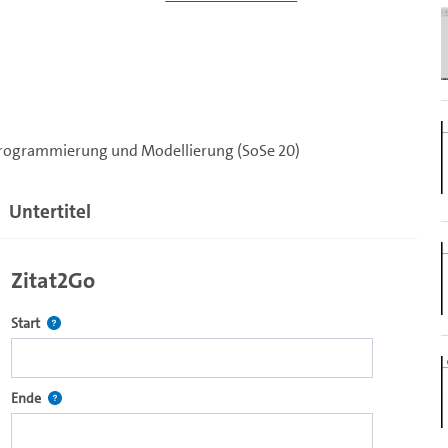
 Programmierung und Modellierung (SoSe 20)
Untertitel
Zitat2Go
Definiert den Startpunkt für Zitat2Go. Bitte in das Feld klicken, u
Start
ecture2Go-Videoplayer einzubetten.
Definiert den Endpunkt für Zitat2Go. Bitte in das Feld klicken, um
Ende