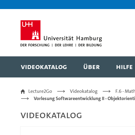
Zur Metanavigation
Zur Hauptnavigation
Zur Suche
Zum Inhalt
Zum Seitenfuss
Videokatalog
Über
Hilfe
SE2-2020 14.1 PureFunc
Lecture2Go
Videokatalog
F.6 - Mat
Vorlesung Softwareentwicklung II - Objektorie
Videokatalog