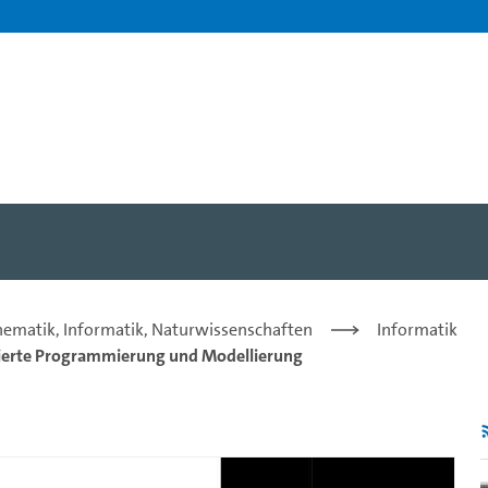
tions - Prof. Dr. Matthias 
hematik, Informatik, Naturwissenschaften
Informatik
ntierte Programmierung und Modellierung