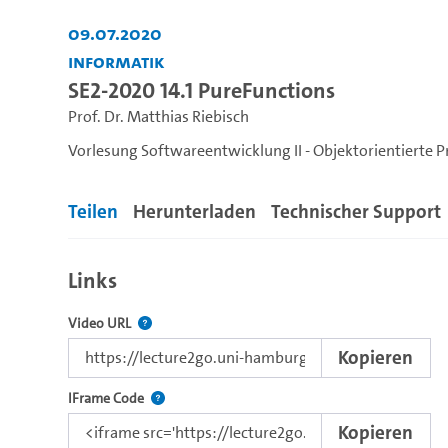
09.07.2020
Informatik
SE2-2020 14.1 PureFunctions
Prof. Dr. Matthias Riebisch
Vorlesung Softwareentwicklung II - Objektorientierte
Teilen
Herunterladen
Technischer Support
Links
Der Link zu diesem Video.
Video URL
Kopieren
Nutzen Sie diesen Code, um das Video mit dem L
IFrame Code
Kopieren