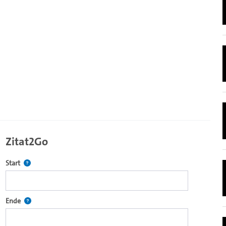
Zitat2Go
Definiert den Startpunkt für Zitat2Go. Bitte in das Feld klicken, u
Start
ecture2Go-Videoplayer einzubetten.
Definiert den Endpunkt für Zitat2Go. Bitte in das Feld klicken, um
Ende