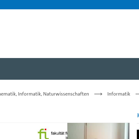
eas Mäder - Universität Ha
hematik, Informatik, Naturwissenschaften
Informatik