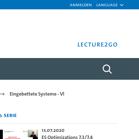
Anmelden
Language
Lecture2Go
mburg
Eingebettete Systeme - Vl
Serie
13.07.2020
ES Optimizations 7.3/7.4