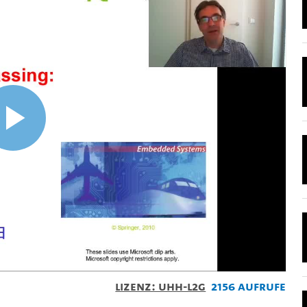
Video
abspielen
Lizenz: UHH-L2G
2156 Aufrufe