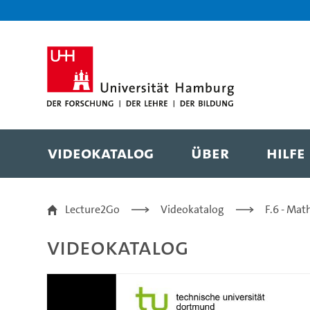
Zur Metanavigation
Zur Hauptnavigation
Zur Suche
Zum Inhalt
Zum Seitenfuss
Videokatalog
Über
Hilfe
ES MOC 2.4 - Dr. Andr
Lecture2Go
Videokatalog
F.6 - Mat
Videokatalog