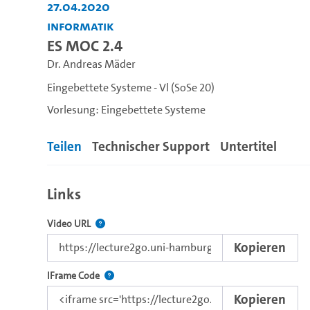
27.04.2020
Informatik
ES MOC 2.4
Dr. Andreas Mäder
Eingebettete Systeme - Vl (SoSe 20)
Vorlesung: Eingebettete Systeme
Teilen
Technischer Support
Untertitel
Links
Der Link zu diesem Video.
Video URL
Kopieren
Nutzen Sie diesen Code, um das Video mit dem L
IFrame Code
Kopieren