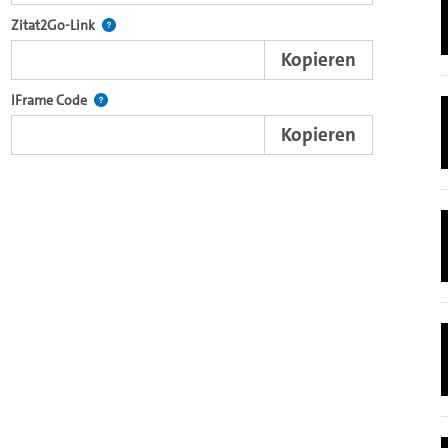
nd die komplette Serie mit dem Lecture2Go-Videoplayer einzubetten.
Nach der Auswahl eines Start- und Endpunktes verweist d
Zitat2Go-Link
Kopieren
xterne Web-Applikationen.
Nutzen Sie diesen Code, um den Auschnitt des Videos mit
IFrame Code
Kopieren
ein Video in den OpenOlat Video-Baustein einzubetten.
nzubetten.