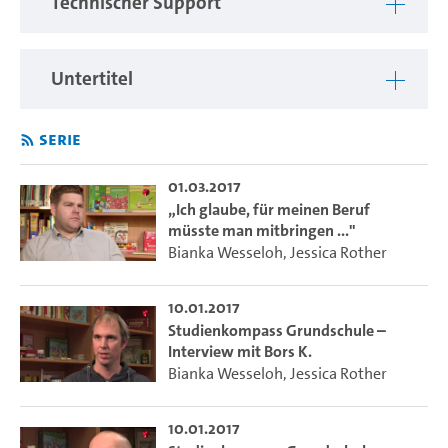
Technischer Support
---
Der Studienkompass für das Lehramt Primar- und
Untertitel
Sekundarstufe I möchte beschreiben, wie das Studium und
der spätere Berufsalltag aussieht.
Serie
01.03.2017
„Ich glaube, für meinen Beruf
müsste man mitbringen ..."
Bianka Wesseloh
,
Jessica Rother
10.01.2017
Studienkompass Grundschule –
Interview mit Bors K.
Bianka Wesseloh
,
Jessica Rother
10.01.2017