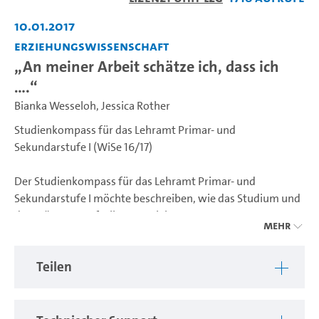
abspiel
10.01.2017
Erziehungswissenschaft
„An meiner Arbeit schätze ich, dass ich
….“
Bianka Wesseloh
,
Jessica Rother
Studienkompass für das Lehramt Primar- und
Sekundarstufe I (WiSe 16/17)
Der Studienkompass für das Lehramt Primar- und
Sekundarstufe I möchte beschreiben, wie das Studium und
der spätere Berufsalltag aussieht.
Mehr
Linus L., Ruben L. und Mathias S. sprechen über tägliche
Herausforderungen, Organisationsaufgaben und die
Teilen
Dinge, die sie an ihrem Beruf als befriedigend empfinden.
studienkompass-grundschule.uni-hamburg.de