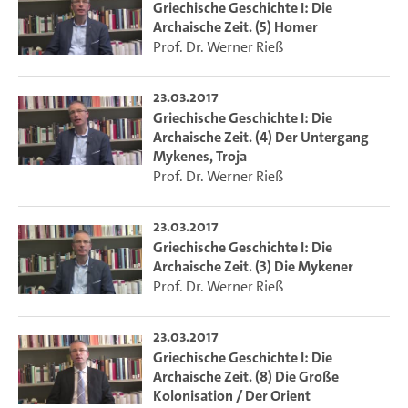
Griechische Geschichte I: Die
Das Projekt "eManual Alte Geschichte" wird gefördert im
Archaische Zeit. (5) Homer
Rahmen der Hamburg Open Online University. Weitere
Prof. Dr. Werner Rieß
Informationen finden Sie unter
http://www.hoou.de
.
23.03.2017
Griechische Geschichte I: Die
Archaische Zeit. (4) Der Untergang
Mykenes, Troja
Prof. Dr. Werner Rieß
23.03.2017
Griechische Geschichte I: Die
Archaische Zeit. (3) Die Mykener
Prof. Dr. Werner Rieß
23.03.2017
Griechische Geschichte I: Die
Archaische Zeit. (8) Die Große
Kolonisation / Der Orient