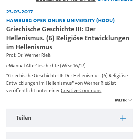
abspiel
23.03.2017
Hamburg Open Online University (HOOU)
Griechische Geschichte III: Der
Hellenismus. (6) Religiöse Entwicklungen
im Hellenismus
Prof. Dr. Werner Rieß
eManual Alte Geschichte (WiSe 16/17)
"Griechische Geschichte III: Der Hellenismus. (6) Religiöse
Entwicklungen im Hellenismus" von Werner Rieß ist
veröffentlicht unter einer
Creative Commons
Namensnennung - Nicht kommerziell - Weitergabe unter
Mehr
gleichen Bedingungen 4.0 International Lizenz
.
Teilen
---
Das eManual Alte Geschichte stellt ein umfassendes