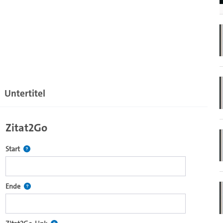
Untertitel
Zitat2Go
Definiert den Startpunkt für Zitat2Go. Bitte in das Feld klicken, u
Start
ecture2Go-Videoplayer einzubetten.
Definiert den Endpunkt für Zitat2Go. Bitte in das Feld klicken, um
Ende