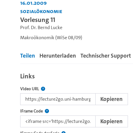
16.01.2009
Sozialökonomie
Vorlesung 11
Prof. Dr. Bernd Lucke
Makroökonomik (WiSe 08/09)
Teilen
Herunterladen
Technischer Support
Links
Der Link zu diesem Video.
Video URL
Kopieren
Nutzen Sie diesen Code, um das Video mit dem L
IFrame Code
Kopieren