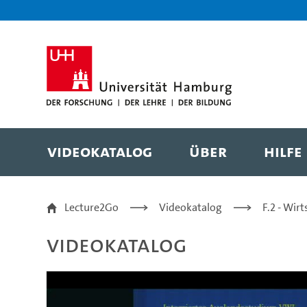
Zur Metanavigation
Zur Hauptnavigation
Zur Suche
Zum Inhalt
Zum Seitenfuss
Videokatalog
Über
Hilfe
Vorlesung 11 - Prof. D
Lecture2Go
Videokatalog
F.2 - Wir
Videokatalog