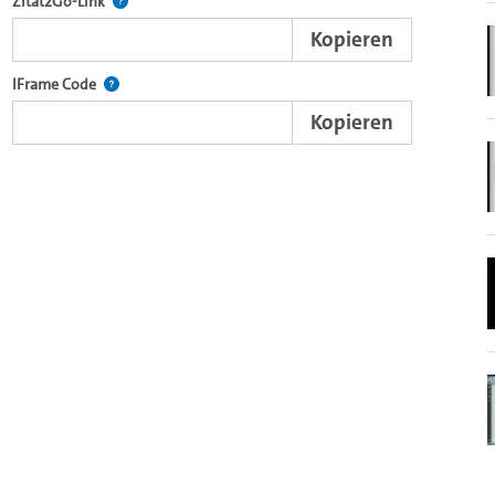
nd die komplette Serie mit dem Lecture2Go-Videoplayer einzubetten.
Nach der Auswahl eines Start- und Endpunktes verweist d
Zitat2Go-Link
Kopieren
xterne Web-Applikationen.
Nutzen Sie diesen Code, um den Auschnitt des Videos mit
IFrame Code
Kopieren
browsereigenen Video-Player einzubetten (HTML5).
Videos.
ein Video in den OpenOlat Video-Baustein einzubetten.
nzubetten.