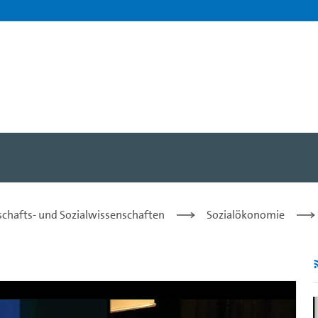
r. Bernd Lucke - Universit
tschafts- und Sozialwissenschaften
Sozialökonomie