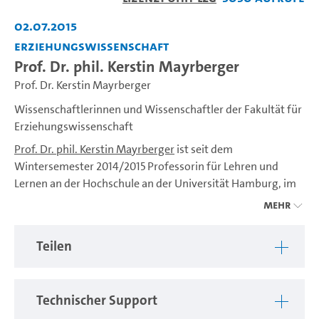
abspiel
02.07.2015
Erziehungswissenschaft
Prof. Dr. phil. Kerstin Mayrberger
Prof. Dr. Kerstin Mayrberger
Wissenschaftlerinnen und Wissenschaftler der Fakultät für
Erziehungswissenschaft
Prof. Dr. phil. Kerstin Mayrberger
ist seit dem
Wintersemester 2014/2015 Professorin für Lehren und
Lernen an der Hochschule an der Universität Hamburg, im
Interdisziplinären Zentrum für universitäres Lehren und
Mehr
Lernen (IZuLL). Sie beschäftigt sich mit der Frage, wie
Lehren und Lernen mit digitalen Medien gelingen kann und
Teilen
welche Rolle dabei mobile Endgeräte spielen können.
Zudem gilt ihr besonderes Interesse der Open Education.
Technischer Support