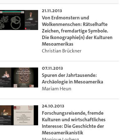
21.11.2013
Von Erdmonstern und
Wolkenmenschen: Rätselhafte
Zeichen, fremdartige Symbole.
Die Ikonographie(n) der Kulturen
Mesoamerikas
Christian Brückner
07.11.2013
Spuren der Jahrtausende:
Archäologie in Mesoamerika
Mariam Heun
m die aktuelle Zeit auszuwählen.
24.10.2013
Forschungsreisende, fremde
 die aktuelle Zeit auszuwählen.
Kulturen und wirtschaftliches
Interesse: Die Geschichte der
Mesoamerikanistik
Monique Lorberg