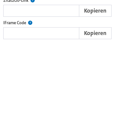
nd die komplette Serie mit dem Lecture2Go-Videoplayer einzubetten.
Nach der Auswahl eines Start- und Endpunktes verweist d
Zitat2Go-Link
Kopieren
xterne Web-Applikationen.
Nutzen Sie diesen Code, um den Auschnitt des Videos mit
IFrame Code
Kopieren
browsereigenen Video-Player einzubetten (HTML5).
Videos.
ein Video in den OpenOlat Video-Baustein einzubetten.
nzubetten.