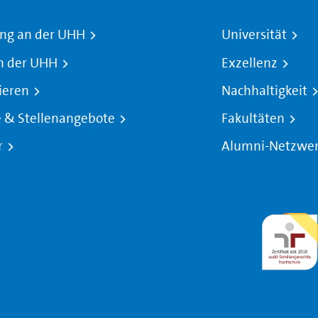
ng an der UHH
Universität
n der UHH
Exzellenz
ieren
Nachhaltigkeit
e & Stellenangebote
Fakultäten
r
Alumni-Netzwe