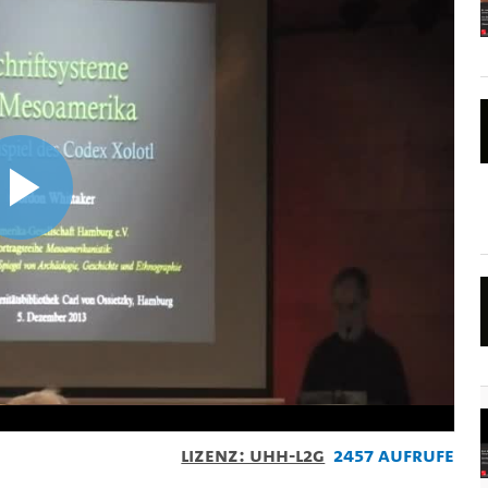
Video
abspielen
Lizenz: UHH-L2G
2457 Aufrufe