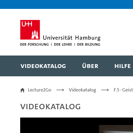
Zur Metanavigation
Zur Hauptnavigation
Zur Suche
Zum Inhalt
Zum Seitenfuss
Videokatalog
Über
Hilfe
Schriftsysteme in Mes
Lecture2Go
Videokatalog
F.5 - Gei
Videokatalog