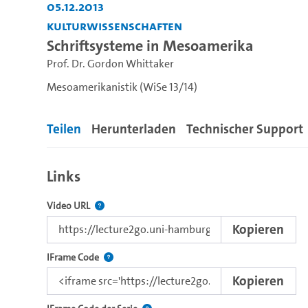
05.12.2013
Kulturwissenschaften
Schriftsysteme in Mesoamerika
Prof. Dr. Gordon Whittaker
Mesoamerikanistik (WiSe 13/14)
Teilen
Herunterladen
Technischer Support
Links
Der Link zu diesem Video.
Video URL
Kopieren
Nutzen Sie diesen Code, um das Video mit dem L
IFrame Code
Kopieren