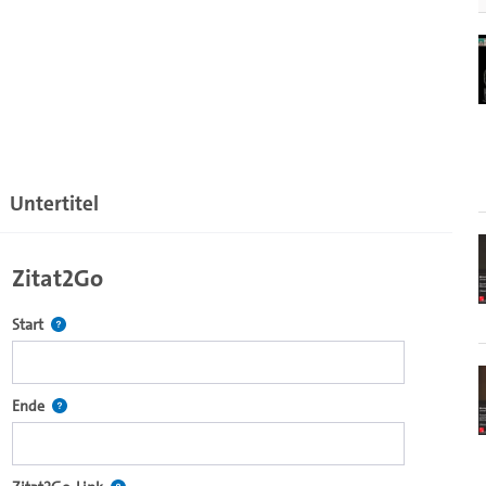
Untertitel
Zitat2Go
Definiert den Startpunkt für Zitat2Go. Bitte in das Feld klicken, u
Start
ecture2Go-Videoplayer einzubetten.
Definiert den Endpunkt für Zitat2Go. Bitte in das Feld klicken, um
Ende