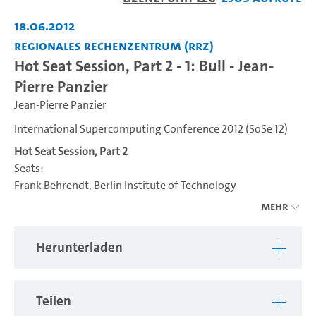
abspiel
18.06.2012
Regionales Rechenzentrum (RRZ)
Hot Seat Session, Part 2 - 1: Bull - Jean-
Pierre Panzier
Jean-Pierre Panzier
International Supercomputing Conference 2012 (SoSe 12)
Hot Seat Session, Part 2
Seats:
Frank Behrendt, Berlin Institute of Technology
Peter ffoulkes, 451 Research
Mehr
1: Bull - Jean-Pierre Panziera, Bull
Herunterladen
2: Samsung Semiconductor Europe - Duc Nguyen, Samsung
Semiconductor Europe
3: SG - Eng Lim Goh, SGI
Teilen
4: RSC - Alexander Moskovsky, RSC Technologies