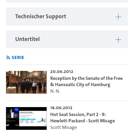
5: NEC Deutschland - Rudolf Fischer, NEC Deutschland
6: T-Platforms - Natalia Zheleznykh, T-Platforms
Technischer Support
7: Fujitsu Limited - Toshiyuki Shimizu, Fujitsu
8: ClusterVision - Christopher Huggins, ClusterVision
9: Hewlett-Packard - Scott Misage, Hewlett-Packard
Untertitel
Serie
20.06.2012
Reception by the Senate of the Free
& Hanseatic City of Hamburg
N. N.
18.06.2012
Hot Seat Session, Part 2 - 9:
Hewlett-Packard - Scott Misage
Scott Misage