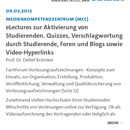
abspiel
09.03.2012
Medienkompetenzzentrum (MCC)
eLectures zur Aktivierung von
Studierenden. Quizzes, Verschlagwortung
durch Studierende, Foren und Blogs sowie
Video-Hyperlinks
Prof. Dr. Detlef Krömker
Fachforum Vorlesungsaufzeichnungen - Konzepte zum
Einsatz, zur Organisation, Erstellung, Produktion,
Veröffentlichung, Verwaltung und Qualitätssicherung von
Vorlesungsaufzeichnungen (SoSe 12)
Zunehmend stellen Hochschulen ihren Studierenden
Mitschnitte von Vorlesungen online zur Verfügung. Ob als
Videoaufzeichnung des Vortragenden oder lediglich als
Screencast: Es stellen sich viele technische,
Mehr
organisatorische und nicht zuletzt didaktische Fragen. Wer