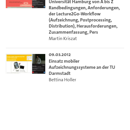
Universität Hamburg von A bis Z
Eigenentwicklungen hier die beste Passgenauigkeit? Und
Randbedingungen, Anforderungen,
was kostet welche Lösung auf längere Sicht?
der Lecture2Go-Workflow
Das Fachforum möchte Akteurinnen und Akteuren aus
(Aufzeichnung, Postprocessing,
eLearning-Einrichtungen an Hochschulen einen Rahmen für
Distribution), Herausforderungen,
Zusammenfassung, Pers
den fachlichen Austausch geben, mit dem Ziel, den
Martin Kriszat
Überblick über bestehende Ansätze zu fördern, Parameter
für nachhaltige Entscheidungen zu identifizieren und sich
zu vernetzen.
09.03.2012
Einsatz mobiler
Aufzeichnungssysteme an der TU
Darmstadt
Bettina Holler