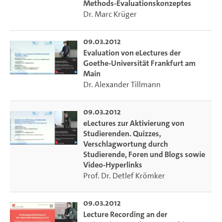
Methods-Evaluationskonzeptes
zu vernetzen.
Dr. Marc Krüger
---
09.03.2012
Zunehmend stellen Hochschulen ihren Studierenden
Evaluation von eLectures der
Goethe-Universität Frankfurt am
Mitschnitte von Vorlesungen online zur Verfügung. Ob als
Main
Videoaufzeichnung des Vortragenden oder lediglich als
Dr. Alexander Tillmann
Screencast: Es stellen sich viele technische,
organisatorische und nicht zuletzt didaktische Fragen. Wer
erbringt welche Dienstleistungen? Welche Prozesse der
09.03.2012
Erstellung, Produktion, Veröffentlichung und Verwaltung
eLectures zur Aktivierung von
Studierenden. Quizzes,
von Aufzeichnungen lassen sich automatisieren? Welche
Verschlagwortung durch
Ausgabeformate sind geeignet? Welche technischen
Studierende, Foren und Blogs sowie
Ressourcen und Infrastrukturen erforderlich? Welche
Video-Hyperlinks
Konzepte unterstützen eine aktive Rezeption der Inhalte,
Prof. Dr. Detlef Krömker
oder welche Techniken die inhaltliche Erschließung? Wie
sieht es mit dem Rechtemanagement aus? Welche
09.03.2012
Ansprüche an die Verfügbarkeit sind realistisch? Gibt es
Lecture Recording an der
passende Gesamtlösungen auf dem Markt, oder bieten