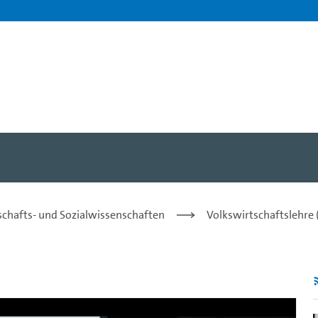
Prof. Dr. Bernd Lucke - Un
tschafts- und Sozialwissenschaften
Volkswirtschaftslehre