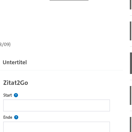
08/09)
Untertitel
Zitat2Go
Definiert den Startpunkt für Zitat2Go. Bitte in das Feld klicken, u
Start
ecture2Go-Videoplayer einzubetten.
Definiert den Endpunkt für Zitat2Go. Bitte in das Feld klicken, um
Ende