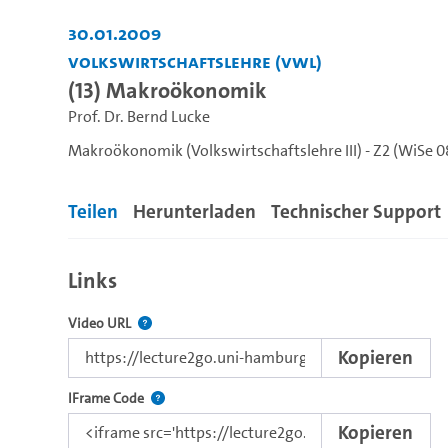
30.01.2009
Volkswirtschaftslehre (VWL)
(13) Makroökonomik
Prof. Dr. Bernd Lucke
Makroökonomik (Volkswirtschaftslehre III) - Z2 (WiSe 
Teilen
Herunterladen
Technischer Support
Links
Der Link zu diesem Video.
Video URL
Kopieren
Nutzen Sie diesen Code, um das Video mit dem L
IFrame Code
Kopieren