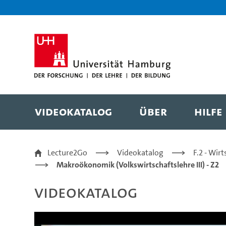
Zur Metanavigation
Zur Hauptnavigation
Zur Suche
Zum Inhalt
Zum Seitenfuss
Videokatalog
Über
Hilfe
(13) Makroökonomik - 
Lecture2Go
Videokatalog
F.2 - Wir
Makroökonomik (Volkswirtschaftslehre III) - Z2
Videokatalog