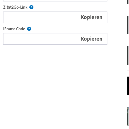
nd die komplette Serie mit dem Lecture2Go-Videoplayer einzubetten.
Nach der Auswahl eines Start- und Endpunktes verweist d
Zitat2Go-Link
Kopieren
xterne Web-Applikationen.
Nutzen Sie diesen Code, um den Auschnitt des Videos mit
IFrame Code
Kopieren
browsereigenen Video-Player einzubetten (HTML5).
Videos.
ein Video in den OpenOlat Video-Baustein einzubetten.
nzubetten.