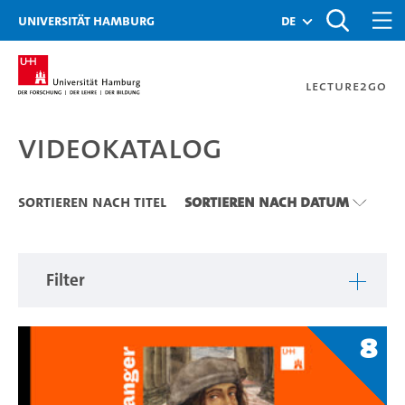
Zu den Filtern
Zur Metanavigation
Zur Hauptnavigation
Zur Suche
Zum Inhalt
Zum Seitenfuss
Universität Hamburg
de
Lecture2Go
Videokatalog
Videokatalog
Sortieren nach Titel
Sortieren nach Datum
Filter
8