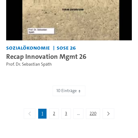
Sozialökonomie
SoSe 26
Recap Innovation Mgmt 26
Prof. Dr. Sebastian Späth
10 Einträge
Zeige 1 bis 10 von 2.193 Einträgen.
1
2
3
...
220
Zwischenseiten Navigieren mit 