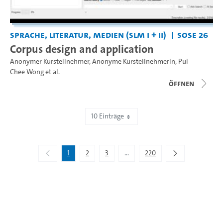
Sprache, Literatur, Medien (SLM I + II)
SoSe 26
Corpus design and application
Anonymer Kursteilnehmer
,
Anonyme Kursteilnehmerin
,
Pui
Chee Wong
et al.
Öffnen
10 Einträge
Zeige 1 bis 10 von 2.195 Einträgen.
1
2
3
...
220
Zwischenseiten Navigieren mit 