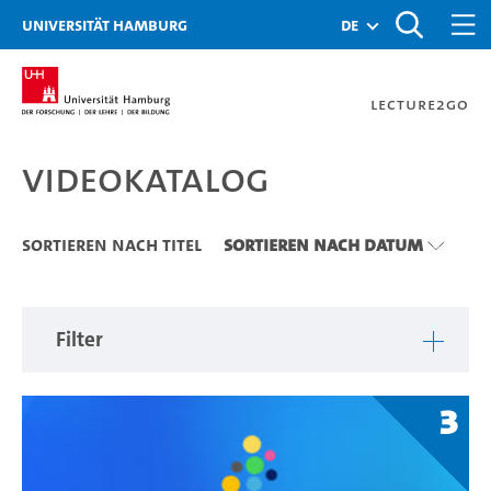
Zu den Filtern
Zur Metanavigation
Zur Hauptnavigation
Zur Suche
Zum Inhalt
Zum Seitenfuss
Universität Hamburg
de
Lecture2Go
Videokatalog
Videokatalog
Sortieren nach Titel
Sortieren nach Datum
Filter
3