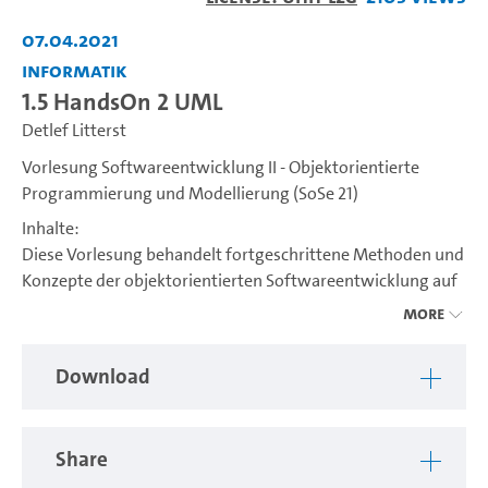
Video
07.04.2021
Informatik
1.5 HandsOn 2 UML
Detlef Litterst
Vorlesung Softwareentwicklung II - Objektorientierte
Programmierung und Modellierung (SoSe 21)
Inhalte:
Diese Vorlesung behandelt fortgeschrittene Methoden und
Konzepte der objektorientierten Softwareentwicklung auf
Entwurfs- und Konstruktionsebene. Ein Schwerpunkt in der
More
zweiten Hälfte liegt dabei auf der Entwicklung interaktiver
Systeme mit grafischer Benutzungsoberfläche.
Download
Lernziel:
Die Teilnehmer sollen die Grundlagen zur Entwicklung
kleiner, gebrauchstauglicher Anwendungen mit Hilfe
Share
objektorientierter Konzepte beherrschen sowie zentrale