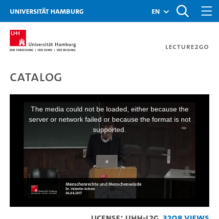
Zur Metanavigation
Zur Hauptnavigation
Zur Suche
Zum Inhalt
Zum Seitenfuss
Universität Hamburg
en
Lecture2Go
Catalog
Valentin Aichele: Mensc
This
is
a
The media could not be loaded, either because the
modal
window.
server or network failed or because the format is not
supported.
License: UHH-L2G
3208 Views