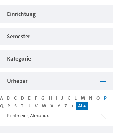
Einrichtung
Semester
Kategorie
Urheber
A
B
C
D
E
F
G
H
I
J
K
L
M
N
O
P
Q
R
S
T
U
V
W
X
Y
Z
+
Alle
Pohlmeier, Alexandra