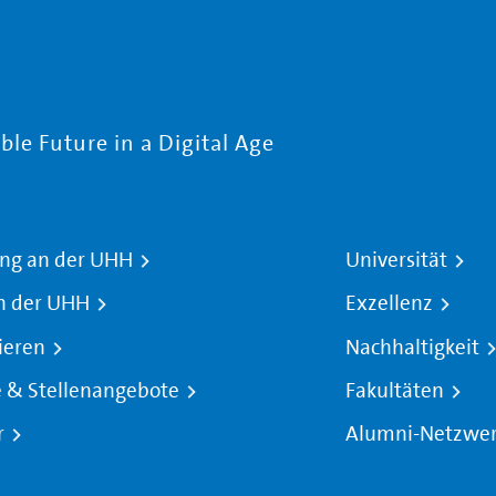
le Future in a Digital Age
ng an der UHH
Universität
n der UHH
Exzellenz
ieren
Nachhaltigkeit
e & Stellenangebote
Fakultäten
r
Alumni-Netzwe