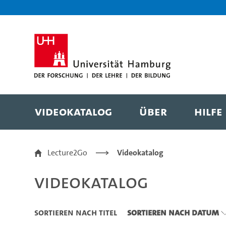
Zu den Filtern
Zur Metanavigation
Zur Hauptnavigation
Zur Suche
Zum Inhalt
Zum Seitenfuss
Videokatalog
Über
Hilfe
Videokatalog
Lecture2Go
Videokatalog
Videokatalog
Sortieren nach Titel
Sortieren nach Datum