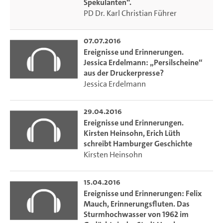
Spekulanten“.
PD Dr. Karl Christian Führer
Die Vortragsreihe der Forschungsstelle für Zeitgeschichte
07.07.2016
in Hamburg stellt im Sommer 2016 in fünf Vorträgen jüngst
Ereignisse und Erinnerungen.
als Buch erschienene oder neue Projekte vor, die zeitlich
Jessica Erdelmann: „Persilscheine“
von den 1930er bis in die 1990er Jahre reichen. Die Reihe
aus der Druckerpresse?
vermittelt damit nicht nur neueste Erkenntnisse zur
Jessica Erdelmann
Geschichte Hamburgs, sondern ermöglicht darüber hinaus
einen Einblick in aktuelle Themen und Methoden
29.04.2016
bundesdeutscher Stadtgeschichtsforschung.
Ereignisse und Erinnerungen.
Kirsten Heinsohn, Erich Lüth
schreibt Hamburger Geschichte
Kirsten Heinsohn
Karl Christian Führer: Sozialdemokratische Stadtsanierung
15.04.2016
und der „Widerstand gegen die Spekulanten“. Hamburg-
Ereignisse und Erinnerungen: Felix
Hohenfelde in den 1970er Jahren und die Hausbesetzungen
Mauch, Erinnerungsfluten. Das
in der Ekhofstraße
Sturmhochwasser von 1962 im
Donnerstag, 7.7.2016, 18.30 Uhr, FZH, Beim Schlump 83,