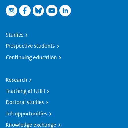
es meinten.
Studies
---
Prospective students
Continuing education
Vortragsreihe
Research
Ereignisse und Erinnerungen. Neue Forschungen zur
Zeitgeschichte Hamburgs
Teaching at UHH
Doctoral studies
Job opportunities
Vortragsreihe der
Forschungsstelle für Zeitgeschichte in
Hamburg
Knowledge exchange