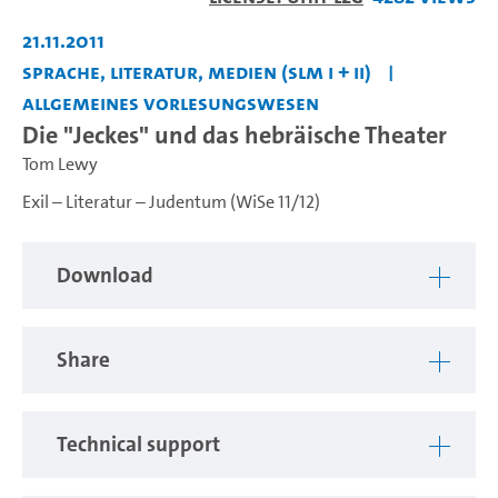
Video
21.11.2011
Sprache, Literatur, Medien (SLM I + II)
Allgemeines Vorlesungswesen
Die "Jeckes" und das hebräische Theater
Tom Lewy
Exil – Literatur – Judentum (WiSe 11/12)
Download
Share
Technical support