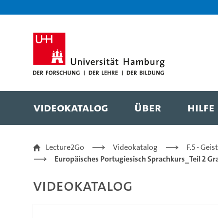
Zur Metanavigation
Zur Hauptnavigation
Zur Suche
Zum Inhalt
Zum Seitenfuss
Videokatalog
Über
Hilfe
8 Pronomina | Reflex
Lecture2Go
Videokatalog
F.5 - Gei
Europäisches Portugiesisch Sprachkurs_Teil 2 G
Videokatalog