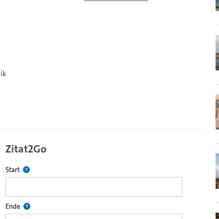
ik
Zitat2Go
Definiert den Startpunkt für Zitat2Go. Bitte in das Feld klicken, u
Start
ecture2Go-Videoplayer einzubetten.
Definiert den Endpunkt für Zitat2Go. Bitte in das Feld klicken, um
Ende