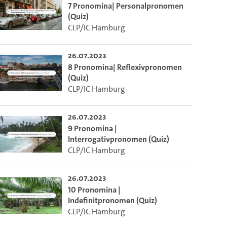
7 Pronomina| Personalpronomen
(Quiz)
ieser Link auf den Ausschnitt des Videos.
CLP/IC Hamburg
26.07.2023
 dem Lecture2Go-Videoplayer einzubetten.
8 Pronomina| Reflexivpronomen
(Quiz)
CLP/IC Hamburg
26.07.2023
9 Pronomina |
Interrogativpronomen (Quiz)
CLP/IC Hamburg
26.07.2023
10 Pronomina |
Indefinitpronomen (Quiz)
CLP/IC Hamburg