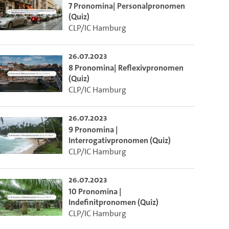
7 Pronomina| Personalpronomen
(Quiz)
ieser Link auf den Ausschnitt des Videos.
CLP/IC Hamburg
26.07.2023
 dem Lecture2Go-Videoplayer einzubetten.
8 Pronomina| Reflexivpronomen
(Quiz)
CLP/IC Hamburg
26.07.2023
9 Pronomina |
Interrogativpronomen (Quiz)
CLP/IC Hamburg
26.07.2023
10 Pronomina |
Indefinitpronomen (Quiz)
CLP/IC Hamburg