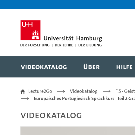
Zur Metanavigation
Zur Hauptnavigation
Zur Suche
Zum Inhalt
Zum Seitenfuss
Videokatalog
Über
Hilfe
15 Artikel | Unbestimm
Lecture2Go
Videokatalog
F.5 - Gei
Europäisches Portugiesisch Sprachkurs_Teil 2 G
Videokatalog