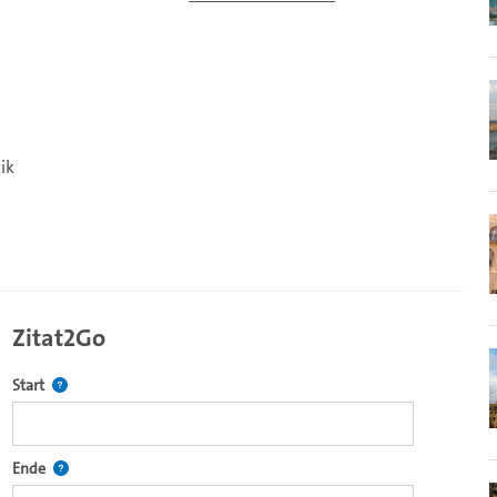
ik
Zitat2Go
Definiert den Startpunkt für Zitat2Go. Bitte in das Feld klicken, u
Start
ecture2Go-Videoplayer einzubetten.
Definiert den Endpunkt für Zitat2Go. Bitte in das Feld klicken, um
Ende