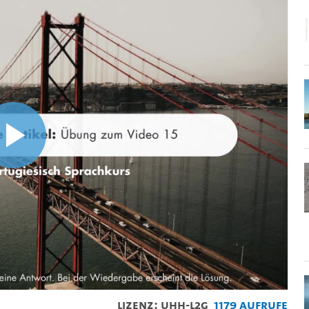
Video
abspielen
Lizenz: UHH-L2G
1179 Aufrufe