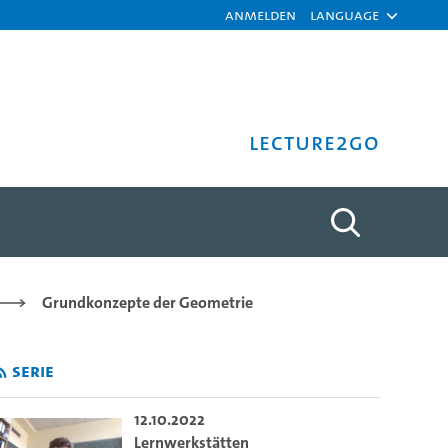
Anmelden
Language
Lecture2Go
 Bothmer - Universität Ham
Grundkonzepte der Geometrie
Serie
12.10.2022
Lernwerkstätten