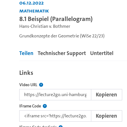
06.12.2022
Mathematik
8.1 Beispiel (Parallelogram)
Hans-Christian v. Bothmer
Grundkonzepte der Geometrie (WiSe 22/23)
Teilen
Technischer Support
Untertitel
Links
Der Link zu diesem Video.
Video URL
Kopieren
Nutzen Sie diesen Code, um das Video mit dem L
IFrame Code
Kopieren