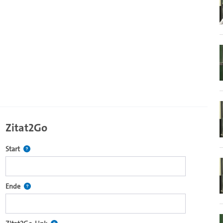
Zitat2Go
Definiert den Startpunkt für Zitat2Go. Bitte in das Feld klicken, u
Start
ecture2Go-Videoplayer einzubetten.
Definiert den Endpunkt für Zitat2Go. Bitte in das Feld klicken, um
Ende