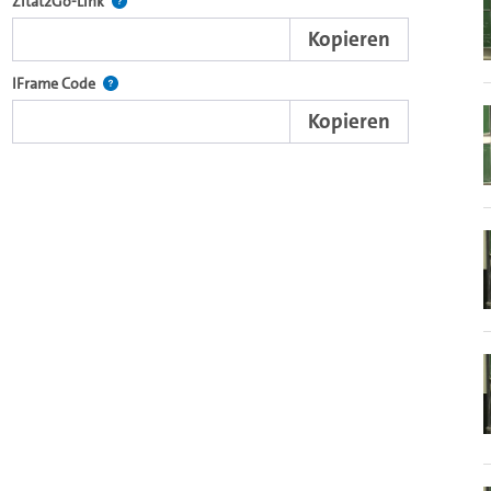
nd die komplette Serie mit dem Lecture2Go-Videoplayer einzubetten.
Nach der Auswahl eines Start- und Endpunktes verweist d
Zitat2Go-Link
Kopieren
xterne Web-Applikationen.
Nutzen Sie diesen Code, um den Auschnitt des Videos mit
IFrame Code
Kopieren
ein Video in den OpenOlat Video-Baustein einzubetten.
nzubetten.