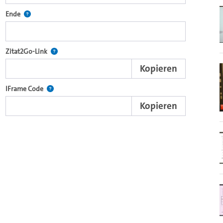
ecture2Go-Videoplayer einzubetten.
Definiert den Endpunkt für Zitat2Go. Bitte in das Feld klicken, um
Ende
nd die komplette Serie mit dem Lecture2Go-Videoplayer einzubetten.
Nach der Auswahl eines Start- und Endpunktes verweist d
Zitat2Go-Link
Kopieren
xterne Web-Applikationen.
Nutzen Sie diesen Code, um den Auschnitt des Videos mit
IFrame Code
Kopieren
browsereigenen Videoplayer einzubetten (HTML5).
Videos.
ein Video in den OpenOlat Video-Baustein einzubetten.