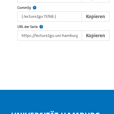
Nutzen Sie diesen Code, um das Video in CommSy ei
CommSy
Kopieren
Der Link zur Serie.
URL der Serie
Kopieren