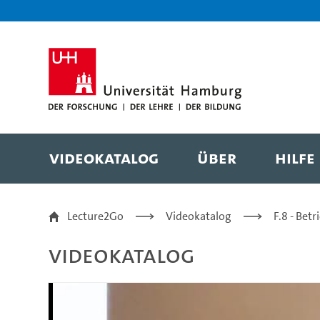
Zur Metanavigation
Zur Hauptnavigation
Zur Suche
Zum Inhalt
Zum Seitenfuss
Videokatalog
Über
Hilfe
Vorlesung 7 - Prof. Dr
Lecture2Go
Videokatalog
F.8 - Bet
Videokatalog