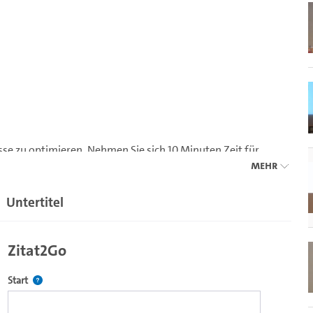
isse zu optimieren. Nehmen Sie sich 10 Minuten Zeit für
Mehr
Untertitel
Zitat2Go
Definiert den Startpunkt für Zitat2Go. Bitte in das Feld klicken, u
Start