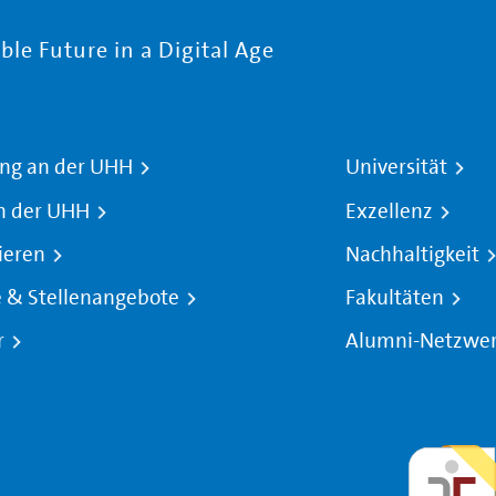
le Future in a Digital Age
ng an der UHH
Universität
n der UHH
Exzellenz
ieren
Nachhaltigkeit
e & Stellenangebote
Fakultäten
r
Alumni-Netzwe