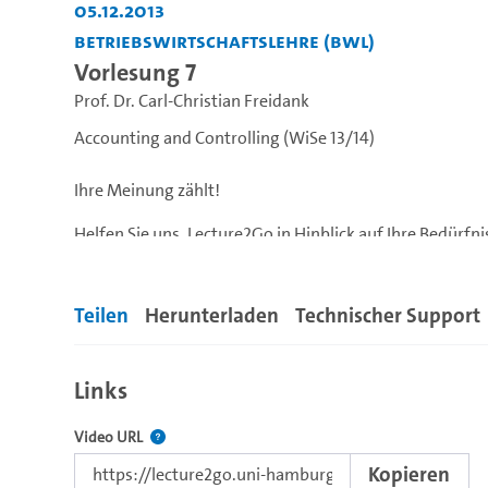
05.12.2013
Betriebswirtschaftslehre (BWL)
Vorlesung 7
Prof. Dr. Carl-Christian Freidank
Accounting and Controlling (WiSe 13/14)
Ihre Meinung zählt!
Helfen Sie uns, Lecture2Go in Hinblick auf Ihre Bedürfn
folgende Online-Befragung.
=> Link zur Lecture2Go-Befragung WiSe 13/14 <=
Teilen
Herunterladen
Technischer Support
Vielen Dank für Ihre Beteiligung!
Links
Der Link zu diesem Video
Video URL
Kopieren