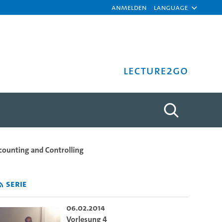
Anmelden
Language
Lecture2Go
- Universität Hamburg
counting and Controlling
Serie
06.02.2014
Vorlesung 4