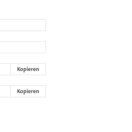
Go. Bitte in das Feld klicken, um die aktuelle Zeit auszuwählen.
o. Bitte in das Feld klicken, um die aktuelle Zeit auszuwählen.
tart- und Endpunktes verweist dieser Link auf den Ausschnitt des Videos.
Kopieren
m den Auschnitt des Videos mit dem Lecture2Go-Videoplayer einzubetten.
Kopieren