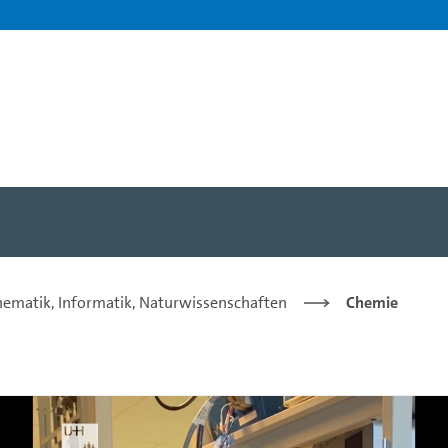
nterview - Öffentlichkeits
hematik, Informatik, Naturwissenschaften
Chemie