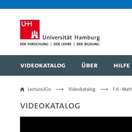
Zur Metanavigation
Zur Hauptnavigation
Zur Suche
Zum Inhalt
Zum Seitenfuss
Videokatalog
Über
Hilfe
Dr. Agnes Weimar im I
Lecture2Go
Videokatalog
F.6 - Mat
Videokatalog