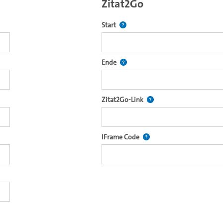
Zitat2Go
Definiert den Startpunkt für Zitat2
Start
ecture2Go-Videoplayer einzubetten.
Definiert den Endpunkt für Zitat2G
Ende
xterne Web-Applikationen.
Nach der Auswahl eines S
Zitat2Go-Link
ein Video in den OpenOlat Video-Baustein einzubetten.
Nutzen Sie diesen Code, u
IFrame Code
nzubetten.