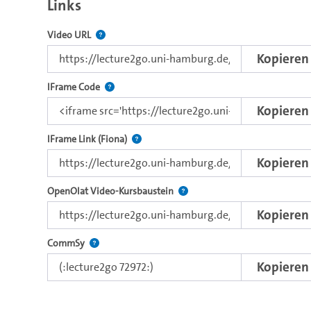
Links
Der Link zu diesem Video.
Video URL
Kopieren
Nutzen Sie diesen Code, um das Video mit dem L
IFrame Code
Kopieren
Direkter iFrame-Link zur Weitergabe an e
IFrame Link (Fiona)
Kopieren
Verwenden Sie diesen Link, um 
OpenOlat Video-Kursbaustein
Kopieren
Nutzen Sie diesen Code, um das Video in CommSy ei
CommSy
Kopieren