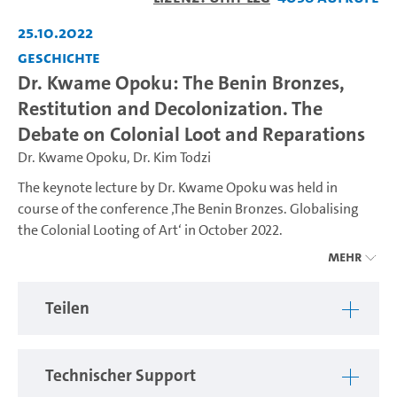
abspiel
25.10.2022
Geschichte
Dr. Kwame Opoku: The Benin Bronzes,
Restitution and Decolonization. The
Debate on Colonial Loot and Reparations
Dr. Kwame Opoku
,
Dr. Kim Todzi
The keynote lecture by Dr. Kwame Opoku was held in
course of the conference ‚The Benin Bronzes. Globalising
the Colonial Looting of Art‘ in October 2022.
Mehr
For more information on the conference, please see
https://kolonialismus.blogs.uni-hamburg.de/2022...
.
Teilen
Technischer Support