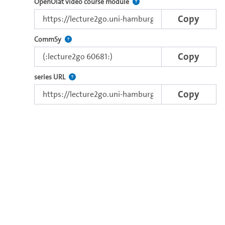
Use this link to embed a vide
OpenOlat video course module
Copy
Use this code to embed the video in Commsy.
CommSy
Copy
The link to the series.
series URL
Copy