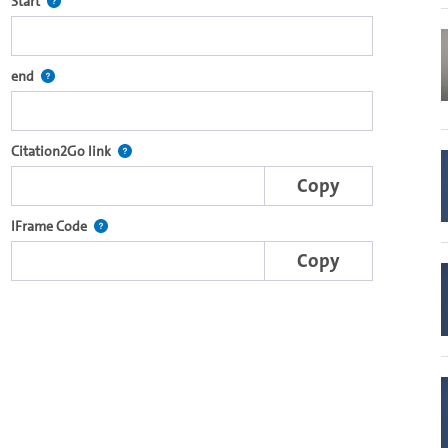
Defines the starting point for Citation2Go. Please click in the field 
Start
 code. It is dynamically generated and includes chapter marks within the
Defines the end point for Citation2Go. Please click in the field to se
end
e complete series with the Lecture2Go video player.
After selecting a start and end point, this link points t
Citation2Go link
Copy
nal web applications.
This IFrame is dynamically generated and contains the port
IFrame Code
Copy
-specific player on other web sites.