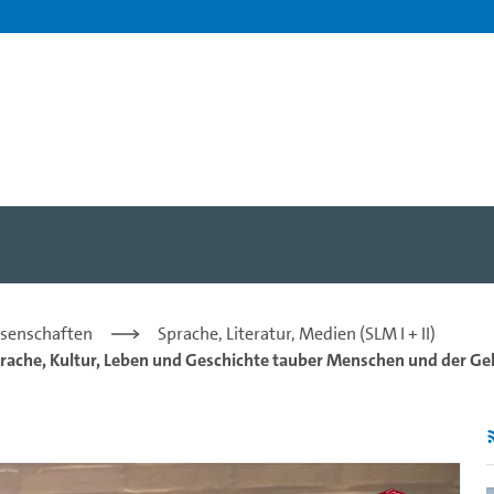
this book? (2015) - Paddy L
issenschaften
Sprache, Literatur, Medien (SLM I + II)
rache, Kultur, Leben und Geschichte tauber Menschen und der Ge