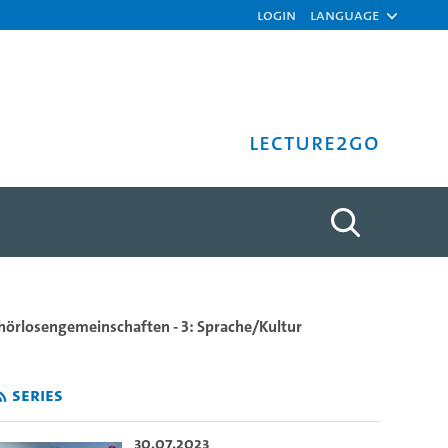
Login
Language
Lecture2Go
add - University of Hambur
hörlosengemeinschaften - 3: Sprache/Kultur
Series
30.07.2023