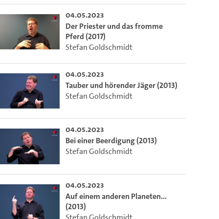
to select the current time.
04.05.2023
Der Priester und das fromme
Pferd (2017)
 video.
lect the current time.
Stefan Goldschmidt
04.05.2023
o the excerpt of the video.
Tauber und hörender Jäger (2013)
Stefan Goldschmidt
ion of this video that you selected using the start and end points defined 
04.05.2023
Bei einer Beerdigung (2013)
Stefan Goldschmidt
04.05.2023
Auf einem anderen Planeten...
(2013)
Stefan Goldschmidt