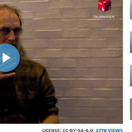
Play
Video
License: CC-BY-SA-4.0
2778 Views