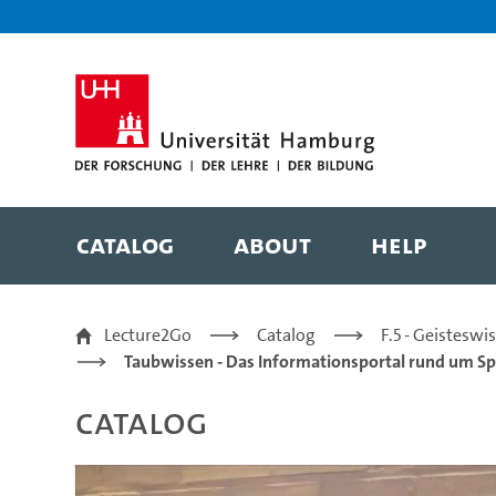
Zur Metanavigation
Zur Hauptnavigation
Zur Suche
Zum Inhalt
Zum Seitenfuss
Catalog
About
Help
Ladd: Why did I write 
Lecture2Go
Catalog
F.5 - Geistesw
Taubwissen - Das Informationsportal rund um Sp
Catalog