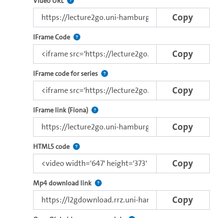
The link to this video.
Video URL
Copy
This IFrame supports html5 and flash based embed
IFrame Code
Copy
Use this code to embed the video and th
IFrame code for series
Copy
Direct iFrame link for distribution to exter
IFrame link (Fiona)
Copy
Use this code to embed the video with the browser
HTML5 code
Copy
Copy the download link of this video.
Mp4 download link
Copy