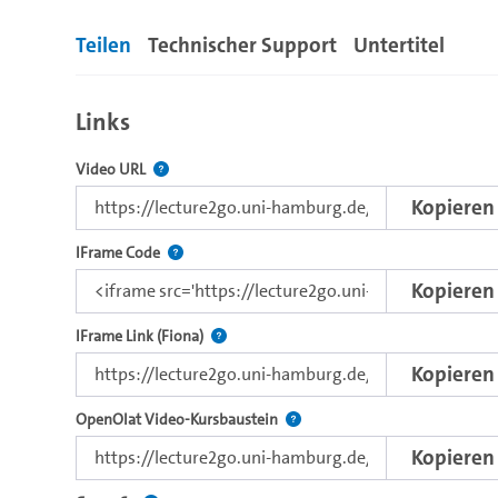
Teilen
Technischer Support
Untertitel
Links
Der Link zu diesem Video
Video URL
Kopieren
Nutzen Sie diesen Code, um das Video mit dem L
IFrame Code
Kopieren
Direkter IFrame-Link zur Weitergabe an e
IFrame Link (Fiona)
Kopieren
Verwenden Sie diesen Link, um 
OpenOlat Video-Kursbaustein
Kopieren