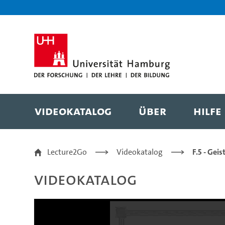
Zur Metanavigation
Zur Hauptnavigation
Zur Suche
Zum Inhalt
Zum Seitenfuss
Videokatalog
Über
Hilfe
Philosophie und ihre 
Lecture2Go
Videokatalog
F.5 - Gei
Videokatalog