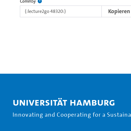
Nutzen Sie diesen Code, um das Video in CommSy ei
CommSy
Kopieren
Universität Hamburg
Innovating and Cooperating for a Sustainab