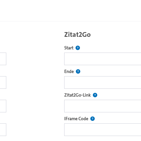
Zitat2Go
Definiert den Startpunkt für Zitat2
Start
ecture2Go-Videoplayer einzubetten.
Definiert den Endpunkt für Zitat2G
Ende
xterne Web-Applikationen.
Nach der Auswahl eines S
Zitat2Go-Link
ein Video in den OpenOlat Video-Baustein einzubetten.
Nutzen Sie diesen Code, u
IFrame Code