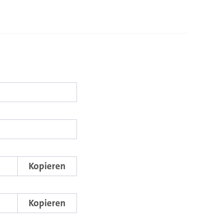
Go. Bitte in das Feld klicken, um die aktuelle Zeit auszuwählen.
o. Bitte in das Feld klicken, um die aktuelle Zeit auszuwählen.
tart- und Endpunktes verweist dieser Link auf den Ausschnitt des Videos.
Kopieren
m den Auschnitt des Videos mit dem Lecture2Go-Videoplayer einzubetten.
Kopieren