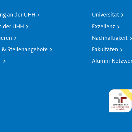
ng an der UHH
Universität
n der UHH
Exzellenz
ieren
Nachhaltigkeit
e & Stellenangebote
Fakultäten
r
Alumni-Netzwe