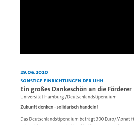
29.06.2020
Sonstige Einrichtungen der UHH
Ein großes Dankeschön an die Förderer
Universität Hamburg /Deutschlandstipendium
Zukunft denken - solidarisch handeln!
Das Deutschlandstipendium beträgt 300 Euro/Monat für 
oder nicht, kann entscheidend helfen --- gerade im So
daher das Deutschlandstipendium umso wichtiger, um 