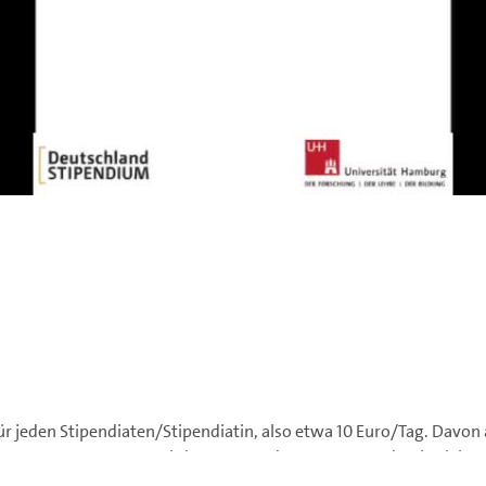
jeden Stipendiaten/Stipendiatin, also etwa 10 Euro/Tag. Davon a
mmersemester 2020, nachdem wegen der Corona-Pandemie viele stud
weiter studieren zu können.