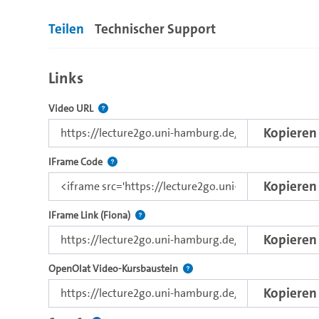
Im Folgenden zeigen Deutschlandstipendiatinnen in ku
Teilen
Technischer Support
während der Corona-Pandemie zur Sicherung des Studiena
und wie Studierende damit zurecht kommen:
Links
https://www.uni-hamburg.de/deutschlandstipendium
Der Link zu diesem Video.
Video URL
Kopieren
Nutzen Sie diesen Code, um das Video mit dem L
IFrame Code
Kopieren
Direkter iFrame-Link zur Weitergabe an e
IFrame Link (Fiona)
Kopieren
Verwenden Sie diesen Link, um 
OpenOlat Video-Kursbaustein
Kopieren