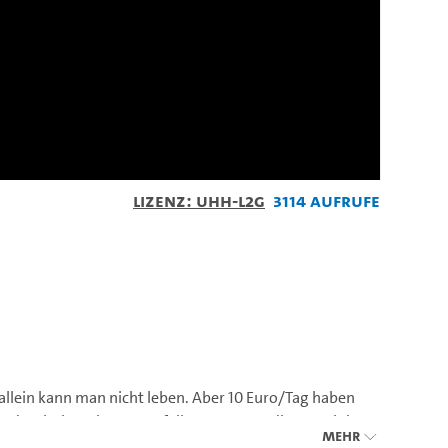
Lizenz: UHH-L2G
3114 Aufrufe
llein kann man nicht leben. Aber 10 Euro/Tag haben
entische Jobs weggefallen waren. In dieser Zeit ist
Mehr