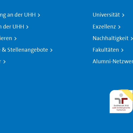
ng an der UHH
Universität
n der UHH
Exzellenz
ieren
Nachhaltigkeit
e & Stellenangebote
Fakultäten
r
Alumni-Netzwe