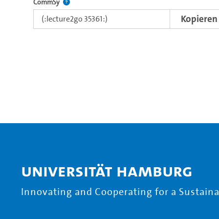
Nutzen Sie diesen Code, um das Video in CommSy ei
CommSy
Kopieren
Universität Hamburg
Innovating and Cooperating for a Sustainab