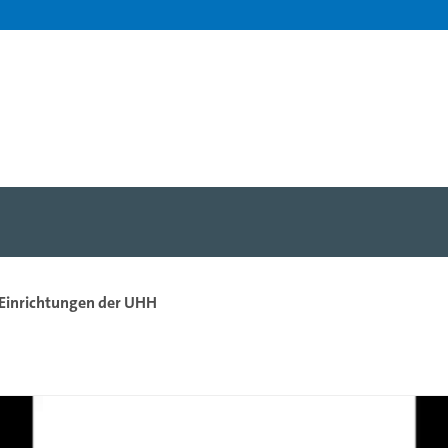
 an die Förderer - Unive
 Einrichtungen der UHH