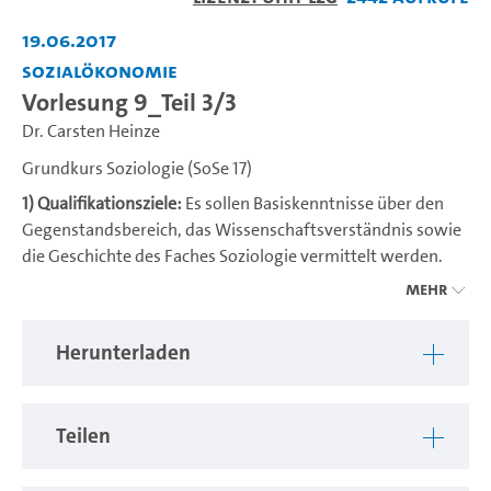
abspiel
19.06.2017
Sozialökonomie
Vorlesung 9_Teil 3/3
Dr. Carsten Heinze
Grundkurs Soziologie (SoSe 17)
1) Qualifikationsziele:
Es sollen Basiskenntnisse über den
Gegenstandsbereich, das Wissenschaftsverständnis sowie
die Geschichte des Faches Soziologie vermittelt werden.
Das Modul soll für den inter- und transdisziplinären
Mehr
Umgang mit den spezifischen Wissen-schaftskulturen,
Denkmustern und methodischen Grundlegungen der im
Herunterladen
Studiengang vertretenen vier Disziplinen sensibilisieren,
und die spezifischen Leistungen der Soziologie kenntlich
machen. Die Studierenden erfahren, welche Praxisrelevanz
Teilen
das Fach Soziologie in vielen wissensbasierten
Tätigkeitsfeldern hat.