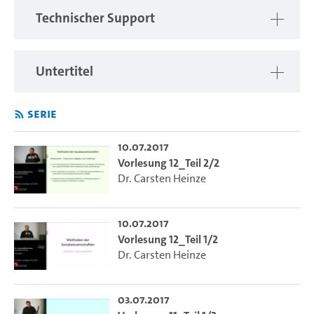
Technischer Support
2) Inhalte
: Das Modul macht mit der Komplexität des
Gegenstandsbereiches der Soziologie vertraut und
vermittelt einen ersten Eindruck vom Spektrum
Untertitel
soziologischer Wissenschaftspraxis, und zwar sowohl im
Hinblick auf soziologische Theoriebildung als auch
Serie
empirische Forschung. Dabei kann deutlich werden, wie
sich das Gesellschaftliche etwa als Analyse des sozialen
Handelns im Kontext von Institutionen und Organisationen
10.07.2017
Vorlesung 12_Teil 2/2
oder Gruppen differenziert, die ihrerseits auf einen
Dr. Carsten Heinze
erklärungsbedürftigen Bedingungszusammenhang von
Kultur (z. B. Werte und Normen) und Gesellschaft (z. B.
Struktur, Systeme) verweisen. Es werden Prozesse des
10.07.2017
sozialen Wandels als Stärkung oder Gefährdung sozialer
Vorlesung 12_Teil 1/2
Bindungskräfte und als Auffächerung des Gefüges sozialer
Dr. Carsten Heinze
Schichtung analysiert, um die Grundlagen für die
schwerpunktspezifischen Module des zweiten Studienjahrs
zu legen. Gleichzeitig wird das spezifische
03.07.2017