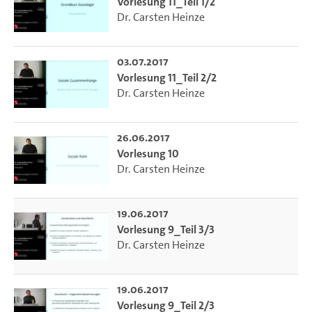
Wissenschaftsverständnis der Soziologie im Verhältnis zu
Vorlesung 11_Teil 1/2
Dr. Carsten Heinze
den anderen Fachdisziplinen herausgearbeitet und gezeigt,
worin sich der soziologische Blick auf geteilte
Gegenstandsbereiche von diesen unterscheidet.
03.07.2017
Vorlesung 11_Teil 2/2
Literatur:
Dr. Carsten Heinze
Elias, Norbert, 2004: Was ist Soziologie? Weinheim:
Juventa-Verl. Joas, Hans, 2003: Lehrbuch der Soziologie.
Frankfurt/Main: Campus-Verl.
26.06.2017
Vorlesung 10
Korte, Hermann/Schäfers, Bernhard (Hrsg.), 2008:
Dr. Carsten Heinze
Einführung in Hauptbegriffe der Soziologie. Wiesbaden: VS
Verl. für Sozialwiss Kruse, Volker, 2008: Geschichte der
Soziologie. Konstanz: UVK-Verl.-Ges.
19.06.2017
Vorlesung 9_Teil 3/3
Dr. Carsten Heinze
Videoproduktion:
eLearning-Büro der Fakultät für
Wirtschafts- und Sozialwissenschaften
19.06.2017
Vorlesung 9_Teil 2/3