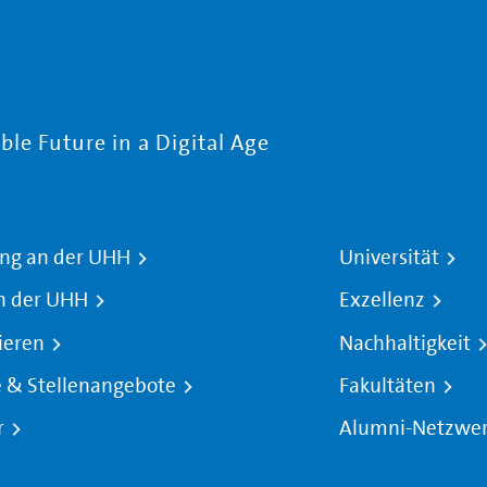
le Future in a Digital Age
ng an der UHH
Universität
n der UHH
Exzellenz
ieren
Nachhaltigkeit
e & Stellenangebote
Fakultäten
r
Alumni-Netzwe