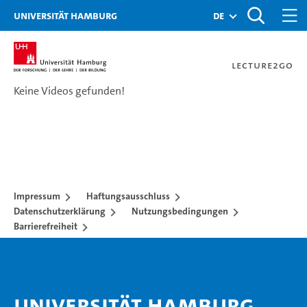
Zur Metanavigation
Zur Hauptnavigation
Zur Suche
Zum Inhalt
Zum Seitenfuss
Universität Hamburg
de
Lecture2Go
Keine Videos gefunden!
Videokatalog
Impressum
Haftungsausschluss
Datenschutzerklärung
Nutzungsbedingungen
Barrierefreiheit
Universität Hamburg