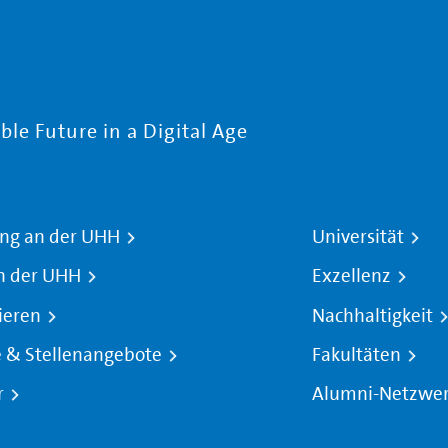
le Future in a Digital Age
ng an der UHH
Universität
n der UHH
Exzellenz
ieren
Nachhaltigkeit
e & Stellenangebote
Fakultäten
r
Alumni-Netzwe