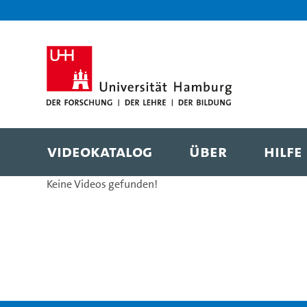
Zur Metanavigation
Zur Hauptnavigation
Zur Suche
Zum Inhalt
Zum Seitenfuss
Videokatalog
Über
Hilfe
Keine Videos gefunden!
Videokatalog