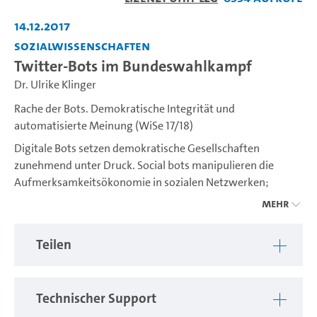
abspiel
14.12.2017
Sozialwissenschaften
Twitter-Bots im Bundeswahlkampf
Dr. Ulrike Klinger
Rache der Bots. Demokratische Integrität und
automatisierte Meinung (WiSe 17/18)
Digitale Bots setzen demokratische Gesellschaften
zunehmend unter Druck. Social bots manipulieren die
Aufmerksamkeitsökonomie in sozialen Netzwerken;
Schadsoftware kreiert Botnets, die auf Boykott oder
Mehr
Erpressung spezialisiert sind. Armeen infizierter
Zombiecomputer verbreiten Desinformation.
Teilen
Unternehmen wie Cambridge Analytica rühmen sich, durch
algorithmisch personalisierte Nachrichtenversorgung
Wahlkämpfe entscheiden und Referenden beeinflussen zu
Technischer Support
können. Zivilgesellschaftliche Aktivisten, aber auch