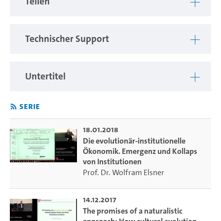
Teilen
Ausgewählte Themenfelder sind: Herausbildung von
Konsumpräferenzen und nachhaltiger Konsum;
Herausbildung von Unternehmensorganisationen und die
Technischer Support
Rolle kooperativen Handels; Emergenz und Kollaps von
Institutionen.
Untertitel
Weitere Informationen: Bei der Ringvorlesung handelt es
sich um eine studentische Initiative des AK Plurale
Ökonomik, welche durch das Universitätskolleg (TP27)
Serie
gefördert wird.
18.01.2018
Videoproduktion:
eLearning-Büro der Fakultät für
Die evolutionär-institutionelle
Wirtschafts- und Sozialwissenschaften
Ökonomik. Emergenz und Kollaps
von Institutionen
Prof. Dr. Wolfram Elsner
14.12.2017
The promises of a naturalistic