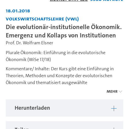
abspiel
18.01.2018
Volkswirtschaftslehre (VWL)
Die evolutionär-institutionelle Ökonomik.
Emergenz und Kollaps von Institutionen
Prof. Dr. Wolfram Elsner
Plurale Ökonomik: Einführung in die evolutorische
Ökonomik (WiSe 17/18)
Kommentare/ Inhalte: Der Kurs gibt eine Einführung in
Theorien, Methoden und Konzepte der evolutorischen
Ökonomik und thematisiert ausgewählte
Anwendungsbereiche. Die evolutorische Ökonomik befasst
Mehr
sich mit der Erklärung wirtschaftlichen Wandels und
dessen Dynamik. Hierbei erfolgt die Analyse zumeist
Herunterladen
interdisziplinär, beispielsweise mit Rückgriff auf
Erkenntnisse aus der Psychologie, Anthropologie oder
Evolutionsbiologie.