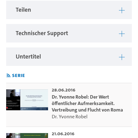
Ziel der Ringvorlesung ist es, ausgehend von diesem
Teilen
aktuellen Phänomen Flucht-Geschichte(n) in einer
kulturhistorischen Perspektivierung zu beleuchten, um für
die historischen und anthropologischen Dimensionen von
Technischer Support
Vertreibung und Exil zu sensibilisieren. Ausgrenzung und
Verfolgung von Andersgläubigen oder Angehörigen
unbekannter Ethnien/Volksgruppen gehören seit jeher und
Untertitel
in allen Kulturen zu den zentralen Motiven weltweiter
Flüchtlingsbewegungen. Bereits das Alte Testament liest
Serie
sich wie eine Folge von Flucht-Geschichte(n), die sich im
Mittelalter und der Frühen Neuzeit ebenso fortsetzt wie in
der Moderne und Postmoderne. Weitaus präsenter in der
28.06.2016
Dr. Yvonne Robel: Der Wert
kollektiven Erinnerung Europas sind jedoch die
öffentlicher Aufmerksamkeit.
Migrationsbewegungen im Zusammenhang mit den
Vertreibung und Flucht von Roma
beiden Weltkriegen und den
Dr. Yvonne Robel
(De-)Kolonialisisierungsprozessen, die bis heute in
zahlreichen gewaltvollen Konflikten insbesondere in
21.06.2016
afrikanischen Ländern nachwirken.