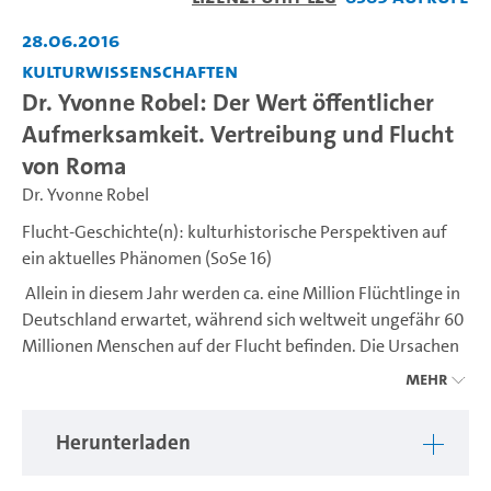
abspiel
28.06.2016
Kulturwissenschaften
Dr. Yvonne Robel: Der Wert öffentlicher
Aufmerksamkeit. Vertreibung und Flucht
von Roma
Dr. Yvonne Robel
Flucht-Geschichte(n): kulturhistorische Perspektiven auf
ein aktuelles Phänomen (SoSe 16)
Allein in diesem Jahr werden ca. eine Million Flüchtlinge in
Deutschland erwartet, während sich weltweit ungefähr 60
Millionen Menschen auf der Flucht befinden. Die Ursachen
für die Entscheidung von Frauen und Männern, ihre
Mehr
Heimstätten aufzugeben und gemeinsam in anderen
Ländern Zuflucht zu suchen, sind vielfältig, in der Mehrzahl
Herunterladen
der Fälle sind es jedoch Vertreibung, Gewalt und
(Bürger-)Kriege.