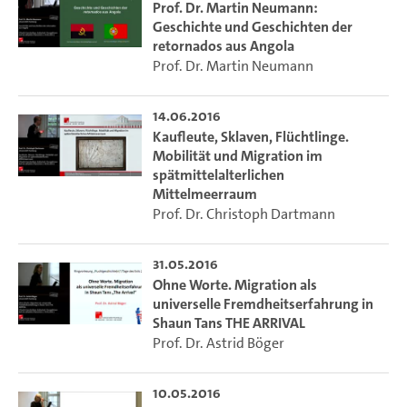
Prof. Dr. Martin Neumann:
Die Auseinandersetzung mit diesen Themen bedeutet,
Geschichte und Geschichten der
retornados aus Angola
Konzepte wie Identität und Alterität zu befragen – Begriffe,
Prof. Dr. Martin Neumann
die in allen geisteswissenschaftlichen Disziplinen eine
wichtige Rolle spielen, aber unterschiedliche Schwerpunkte
und Akzentuierungen erfahren. Gerade diese Vielfalt von
14.06.2016
Perspektiven und Fachkulturen ist besonders dazu
Kaufleute, Sklaven, Flüchtlinge.
geeignet, Flucht-Geschichte(n) als Teil unseres
Mobilität und Migration im
spätmittelalterlichen
Selbstverständnisses erlebbar zu machen.
Mittelmeerraum
Prof. Dr. Christoph Dartmann
---
Allein in diesem Jahr werden ca. eine Million Flüchtlinge in
31.05.2016
Deutschland erwartet, während sich weltweit ungefähr 60
Ohne Worte. Migration als
Millionen Menschen auf der Flucht befinden. Die Ursachen
universelle Fremdheitserfahrung in
für die Entscheidung von Frauen und Männern, ihre
Shaun Tans THE ARRIVAL
Prof. Dr. Astrid Böger
Heimstätten aufzugeben und gemeinsam in anderen
Ländern Zuflucht zu suchen, sind vielfältig, in der Mehrzahl
der Fälle sind es jedoch Vertreibung, Gewalt und
10.05.2016