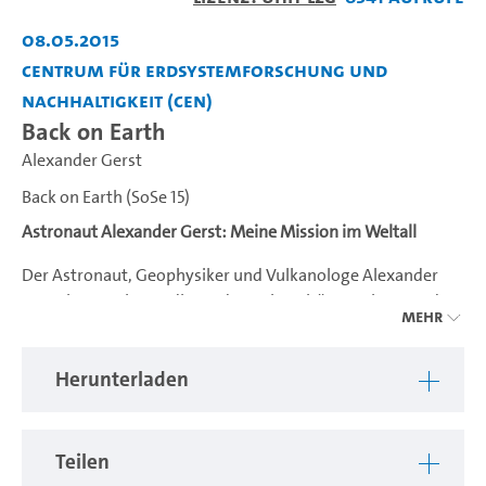
abspiel
08.05.2015
Centrum für Erdsystemforschung und
Nachhaltigkeit (CEN)
Back on Earth
Alexander Gerst
Back on Earth (SoSe 15)
Astronaut Alexander Gerst: Meine Mission im Weltall
Der Astronaut, Geophysiker und Vulkanologe Alexander
Gerst kommt ins Audimax der Universität Hamburg und
Mehr
berichtet von seiner Mission "Blue Dot" auf der
Internationalen Raumstation ISS. Wie fühlt sich der Flug in
Herunterladen
einer Rakete an? Und wie lebt es sich wirklich in der
Schwerelosigkeit? Forschung, Wartungsarbeiten, Essen
und Schlafen im Weltall: Astro-Alex präsentiert Filme und
Berichte, Spannendes und Nachdenkliches rund um sein
Teilen
Space-Abenteuer.