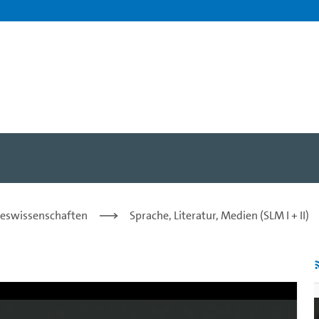
 regungslosen Lebendigkei
steswissenschaften
Sprache, Literatur, Medien (SLM I + II)