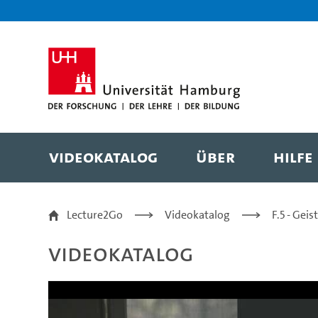
Zur Metanavigation
Zur Hauptnavigation
Zur Suche
Zum Inhalt
Zum Seitenfuss
Videokatalog
Über
Hilfe
Erlebte Motion in der
Lecture2Go
Videokatalog
F.5 - Gei
Videokatalog