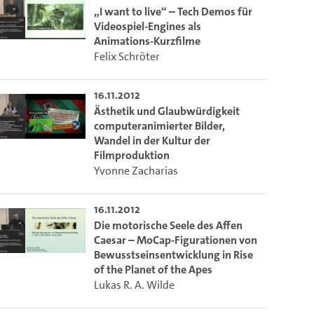
m die aktuelle Zeit auszuwählen.
„I want to live“ – Tech Demos für
Videospiel-Engines als
Animations-Kurzfilme
Felix Schröter
 die aktuelle Zeit auszuwählen.
16.11.2012
Ästhetik und Glaubwürdigkeit
ieser Link auf den Ausschnitt des Videos.
computeranimierter Bilder,
Wandel in der Kultur der
Filmproduktion
 dem Lecture2Go-Videoplayer einzubetten.
Yvonne Zacharias
16.11.2012
Die motorische Seele des Affen
Caesar – MoCap-Figurationen von
Bewusstseinsentwicklung in Rise
of the Planet of the Apes
Lukas R. A. Wilde