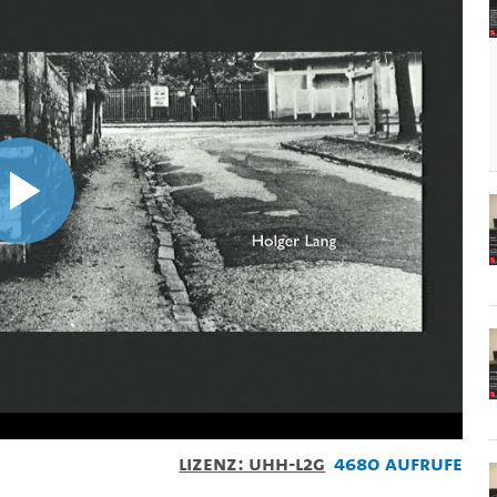
Video
abspielen
Lizenz: UHH-L2G
4680 Aufrufe