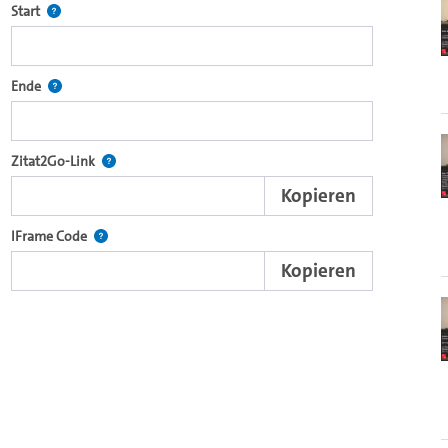
Definiert den Startpunkt für Zitat2Go. Bitte in das Feld klicken, u
Start
ecture2Go-Videoplayer einzubetten.
Definiert den Endpunkt für Zitat2Go. Bitte in das Feld klicken, um
Ende
nd die komplette Serie mit dem Lecture2Go-Videoplayer einzubetten.
Nach der Auswahl eines Start- und Endpunktes verweist d
Zitat2Go-Link
Kopieren
xterne Web-Applikationen.
Nutzen Sie diesen Code, um den Auschnitt des Videos mit
IFrame Code
Kopieren
ein Video in den OpenOlat Video-Baustein einzubetten.
nzubetten.