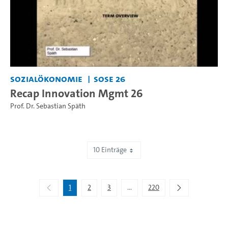
Sozialökonomie
SoSe 26
Recap Innovation Mgmt 26
Prof. Dr. Sebastian Späth
10 Einträge
Zeige 1 bis 10 von 2.193 Einträgen.
1
2
3
...
220
Zwischenseiten Navigieren mit 