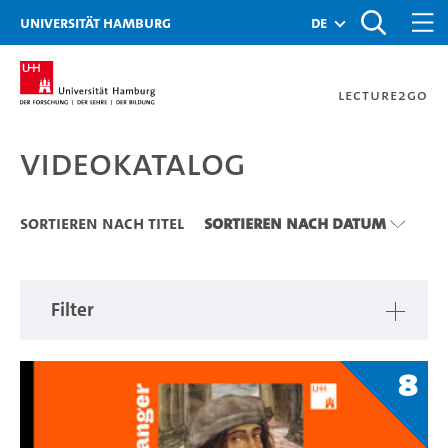
Zu den Filtern
Zur Metanavigation
Zur Hauptnavigation
Zur Suche
Zum Inhalt
Zum Seitenfuss
Universität Hamburg
de
Lecture2Go
Videokatalog
Videokatalog
Sortieren nach Titel
Sortieren nach Datum
Filter
8