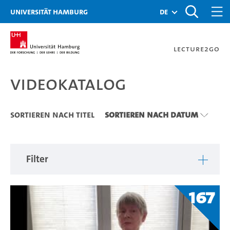
Zu den Filtern
Zur Metanavigation
Zur Hauptnavigation
Zur Suche
Zum Inhalt
Zum Seitenfuss
Universität Hamburg
de
Lecture2Go
Videokatalog
Videokatalog
Sortieren nach Titel
Sortieren nach Datum
Filter
167