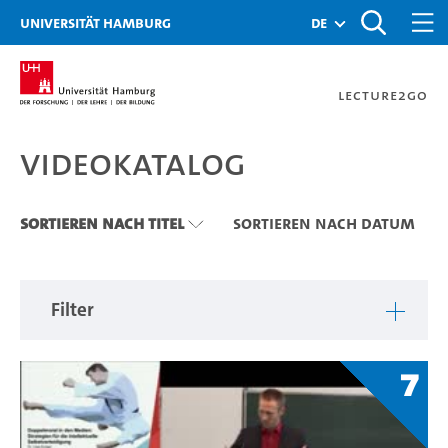
Zu den Filtern
Zur Metanavigation
Zur Hauptnavigation
Zur Suche
Zum Inhalt
Zum Seitenfuss
Universität Hamburg
de
Lecture2Go
Videokatalog
Videokatalog
Sortieren nach Titel
Sortieren nach Datum
Filter
7