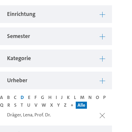
Einrichtung
Semester
Kategorie
Urheber
A
B
C
D
E
F
G
H
I
J
K
L
M
N
O
P
Q
R
S
T
U
V
W
X
Y
Z
+
Alle
Dräger, Lena, Prof. Dr.