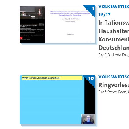
Volkswirtsc
1
16/17
Inflation
Haushalten
Konsuments
Deutschla
Prof. Dr. Lena Drä
Volkswirtsc
10
Ringvorles
Prof. Steve Keen
,