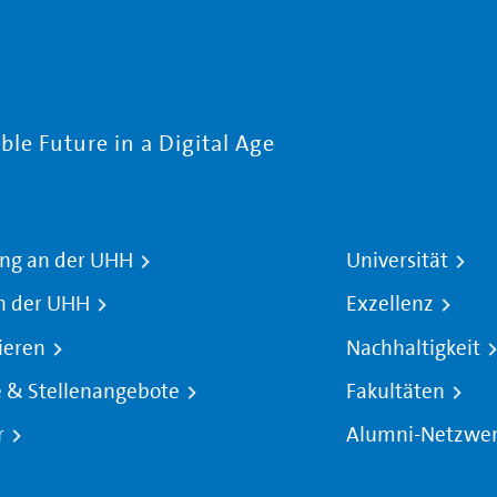
le Future in a Digital Age
ng an der UHH
Universität
n der UHH
Exzellenz
ieren
Nachhaltigkeit
e & Stellenangebote
Fakultäten
r
Alumni-Netzwe