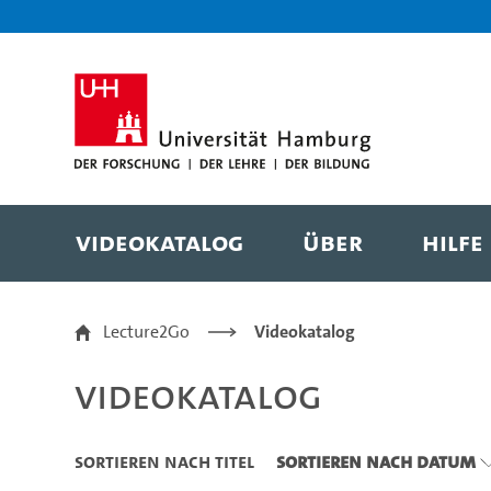
Zu den Filtern
Zur Metanavigation
Zur Hauptnavigation
Zur Suche
Zum Inhalt
Zum Seitenfuss
Videokatalog
Über
Hilfe
Videokatalog
Lecture2Go
Videokatalog
Videokatalog
Sortieren nach Titel
Sortieren nach Datum