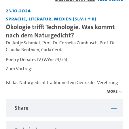
Video
23.10.2024
Sprache, Literatur, Medien (SLM I + II)
Ökologie trifft Technologie. Was kommt
nach dem Naturgedicht?
Dr. Antje Schmidt
,
Prof. Dr. Cornelia Zumbusch
,
Prof. Dr.
Claudia Benthien
,
Carla Cerda
Poetry Debates IV (WiSe 24/25)
Zum Vortrag:
Ist das Naturgedicht traditionell ein Genre der Verehrung
der Natur oder der Klage über den Verlust einst
More
harmonischer Naturverhältnisse, entstehen gegenwärtig
neue poetische Antworten auf die immensen ökologischen
Share
Herausforderungen der fortschreitenden
Klimakatastrophe. Diese beinhalten oft Technikreflexionen
sowie Inszenierungen unserer hypervernetzten