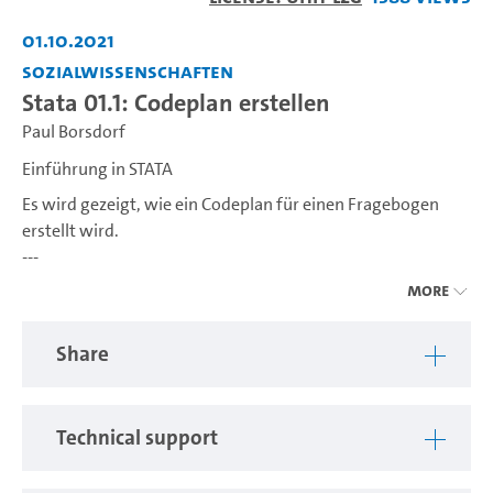
Video
01.10.2021
Sozialwissenschaften
Stata 01.1: Codeplan erstellen
Paul Borsdorf
Einführung in STATA
Es wird gezeigt, wie ein Codeplan für einen Fragebogen
erstellt wird.
---
Hier finden Sie einen STATA-Einführungskurs.
More
STATA ist eine Statistiksoftware, die in den Wirtschafts- und
Share
Sozialwissenschaften weit verbreitet ist. Sie ermöglicht
Datenmanagement, statistische Analysen und die
Erstellung von Grafiken. Studierende nutzen STATA, um
Technical support
empirische Forschung durchzuführen, Daten zu analysieren
und statistische Modelle zu erstellen, was entscheidend für