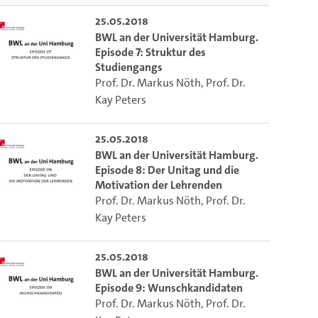
 video.
lect the current time.
25.05.2018
BWL an der Universität Hamburg.
Episode 7: Struktur des
Studiengangs
o the excerpt of the video.
Prof. Dr. Markus Nöth
,
Prof. Dr.
Kay Peters
ion of this video that you selected using the start and end points defined 
25.05.2018
BWL an der Universität Hamburg.
Episode 8: Der Unitag und die
Motivation der Lehrenden
Prof. Dr. Markus Nöth
,
Prof. Dr.
Kay Peters
25.05.2018
BWL an der Universität Hamburg.
Episode 9: Wunschkandidaten
Prof. Dr. Markus Nöth
,
Prof. Dr.