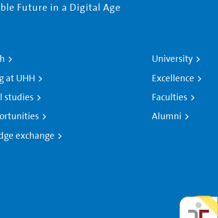
le Future in a Digital Age
ch
University
g at UHH
Excellence
l studies
Faculties
ortunities
Alumni
dge exchange