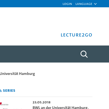
Login
Language
Lecture2Go
legende Prinzipien der BWL
 Universität Hamburg
Series
23.05.2018
BWL an der Universität Hamburg.