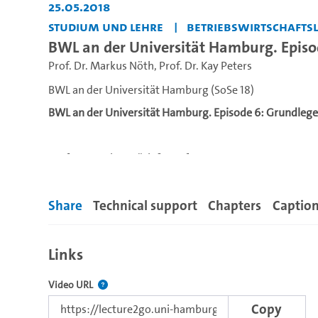
25.05.2018
Studium und Lehre
Betriebswirtschaftsl
BWL an der Universität Hamburg. Episo
Prof. Dr. Markus Nöth
,
Prof. Dr. Kay Peters
BWL an der Universität Hamburg (SoSe 18)
BWL an der Universität Hamburg. Episode 6: Grundlege
Prof. Dr. Markus Nöth & Prof. Dr. Kay Peters
Beratung: Ute Lübke
Share
Technical support
Chapters
Captio
Mehr auf der Seite:
Links
The link to this video.
Video URL
https://www.bwl.uni-hamburg.de/studium
Copy