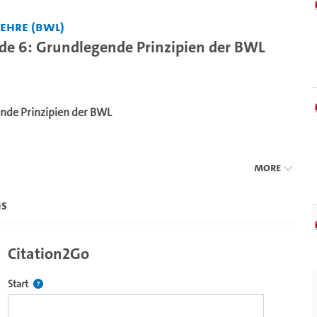
ehre (BWL)
de 6: Grundlegende Prinzipien der BWL
nde Prinzipien der BWL
More
ns
Citation2Go
Defines the starting point for Citation2Go. Please click in the field 
Start