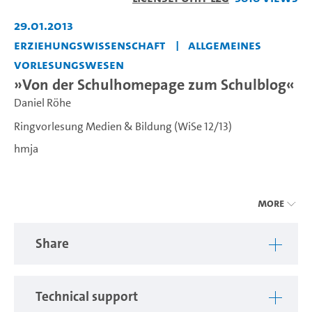
Video
29.01.2013
Erziehungswissenschaft
Allgemeines
Vorlesungswesen
»Von der Schulhomepage zum Schulblog«
Daniel Röhe
Ringvorlesung Medien & Bildung (WiSe 12/13)
hmja
---
More
Mit Blick auf die gesellschaftliche Relevanz von Medien und
Bildung stehen theoretische Perspektiven und euphorische
Share
Utopien nicht selten praxisorientierten Projekten oder teils
ernüchternden Erfahrungen aus dem pädagogischen
Tagesgeschäft gegenüber. Die Ringvorlesung „Medien &
Bildung“ möchte im Wintersemester 2012/2013 einen
Technical support
interdisziplinären Raum schaffen, um dieses Spannungsfeld