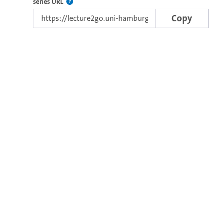
The link to the series.
series URL
Copy