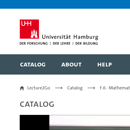
Zur Metanavigation
Zur Hauptnavigation
Zur Suche
Zum Inhalt
Zum Seitenfuss
Catalog
About
Help
Einführung in Dynamisc
Lecture2Go
Catalog
F.6 - Mathemat
Catalog