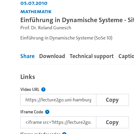
05.07.2010
Mathematik
Einführung in Dynamische Systeme - Sit
Prof. Dr. Roland Gunesch
Einführung in Dynamische Systeme (SoSe 10)
Share
Download
Technical support
Capti
Links
The link to this video.
Video URL
Copy
This IFrame supports html5 and flash based embed
IFrame Code
Copy