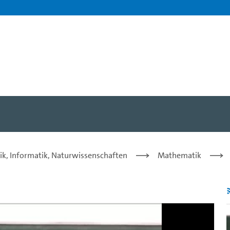
he Systeme - Sitzung 24 -
ik, Informatik, Naturwissenschaften
Mathematik