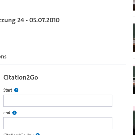
zung 24 - 05.07.2010
ons
Citation2Go
Defines the starting point for Citation2Go. Please click in the field 
Start
 code. It is dynamically generated and includes chapter marks within the
Defines the end point for Citation2Go. Please click in the field to se
end