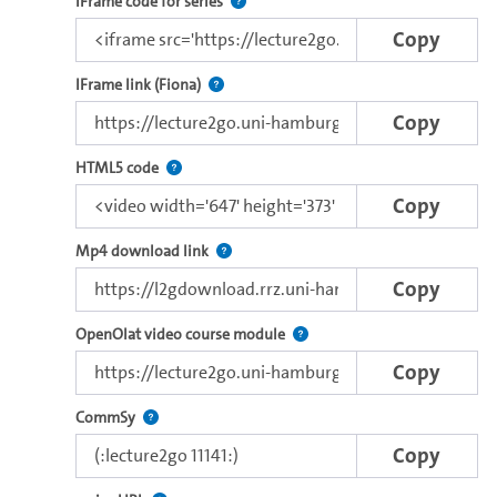
Use this code to embed the video and th
IFrame code for series
Copy
Direct iFrame link for distribution to exter
IFrame link (Fiona)
Copy
Use this code to embed the video with the browser
HTML5 code
Copy
Copy the download link of this video.
Mp4 download link
Copy
Use this link to embed a vide
OpenOlat video course module
Copy
Use this code to embed the video in Commsy.
CommSy
Copy