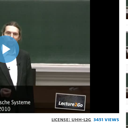
Play
Video
License: UHH-L2G
3451 Views