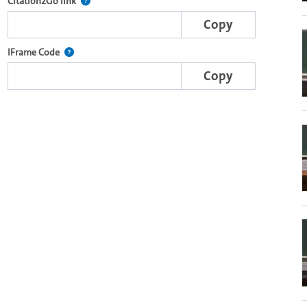
e complete series with the Lecture2Go video player.
After selecting a start and end point, this link points t
Citation2Go link
Copy
nal web applications.
This IFrame is dynamically generated and contains the port
IFrame Code
Copy
-specific player on other web sites.
o in the OpenOlat video module.